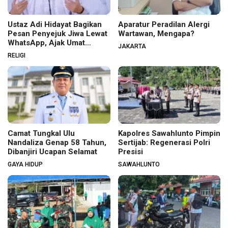
Ustaz Adi Hidayat Bagikan
Aparatur Peradilan Alergi
Pesan Penyejuk Jiwa Lewat
Wartawan, Mengapa?
WhatsApp, Ajak Umat
JAKARTA
Menata Hati dan Iman
RELIGI
Camat Tungkal Ulu
Kapolres Sawahlunto Pimpin
Nandaliza Genap 58 Tahun,
Sertijab: Regenerasi Polri
Dibanjiri Ucapan Selamat
Presisi
GAYA HIDUP
SAWAHLUNTO