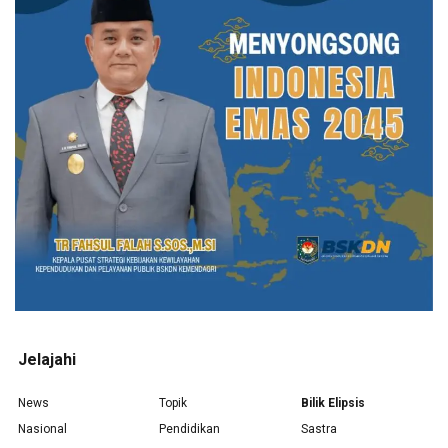
Jelajahi
News
Topik
Bilik Elipsis
Nasional
Pendidikan
Sastra