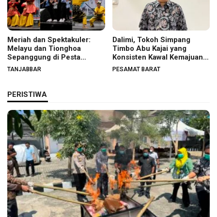
Meriah dan Spektakuler:
Dalimi, Tokoh Simpang
Melayu dan Tionghoa
Timbo Abu Kajai yang
Sepanggung di Pesta
Konsisten Kawal Kemajuan
Budaya Tanjabbar
Nagari
TANJABBAR
PESAMAT BARAT
PERISTIWA