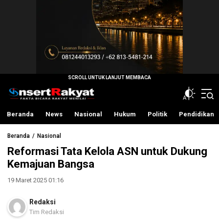
InsertRakyat.com
Fakta Bicara Rakyat Menilai
Beranda
News
Nasional
Hukum
Politik
Pendidikan
Beranda
Nasional
Reformasi Tata Kelola ASN untuk Dukung
Kemajuan Bangsa
19 Maret 2025 01:16
Redaksi
Tim Redaksi