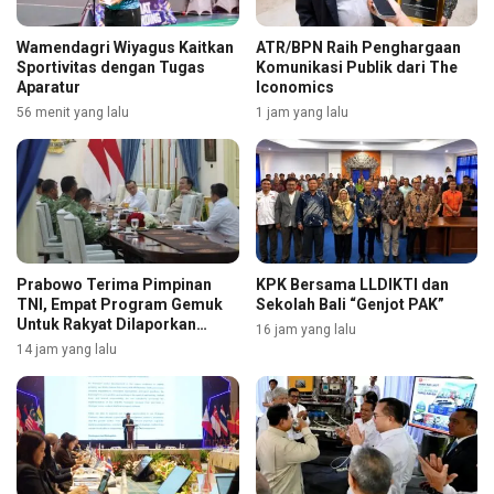
Wamendagri Wiyagus Kaitkan
ATR/BPN Raih Penghargaan
Sportivitas dengan Tugas
Komunikasi Publik dari The
Aparatur
Iconomics
56 menit yang lalu
1 jam yang lalu
Prabowo Terima Pimpinan
KPK Bersama LLDIKTI dan
TNI, Empat Program Gemuk
Sekolah Bali “Genjot PAK”
Untuk Rakyat Dilaporkan
16 jam yang lalu
Selengkapnya
14 jam yang lalu