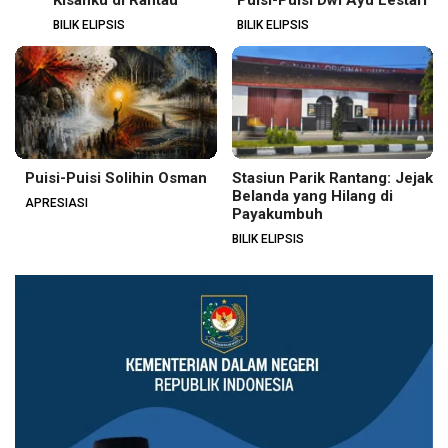
Kisahku di Rantau
Puisi-Puisi Dwi Ayu Lestari
BILIK ELIPSIS
BILIK ELIPSIS
Puisi-Puisi Solihin Osman
Stasiun Parik Rantang: Jejak
Belanda yang Hilang di
APRESIASI
Payakumbuh
BILIK ELIPSIS