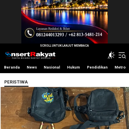
InsertRakyat.com
Fakta Bicara Rakyat Menilai
Beranda
News
Nasional
Hukum
Pendidikan
Metro
PERISTIWA