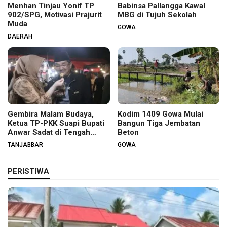
Menhan Tinjau Yonif TP
Babinsa Pallangga Kawal
902/SPG, Motivasi Prajurit
MBG di Tujuh Sekolah
Muda
GOWA
DAERAH
Gembira Malam Budaya,
Kodim 1409 Gowa Mulai
Ketua TP-PKK Suapi Bupati
Bangun Tiga Jembatan
Anwar Sadat di Tengah
Beton
Warga
TANJABBAR
GOWA
PERISTIWA