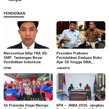
PENDIDIKAN
Merosotnya Nilai TKA SD-
Presiden Prabowo
SMP: Tantangan Besar
Perintahkan Evaluasi Buku
Pendidikan Indonesia
Ajar SD hingga SMA,
Budaya Membaca Digenjot
OPINI
JAKARTA
56 Pramuka Sinjai Menuju
KPK – JNBA 2026: Jangkau