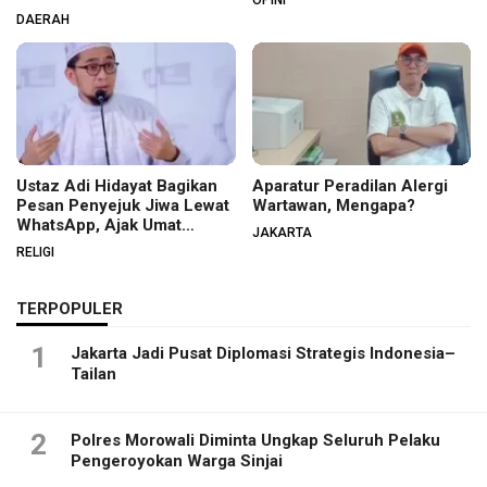
DAERAH
Ustaz Adi Hidayat Bagikan
Aparatur Peradilan Alergi
Pesan Penyejuk Jiwa Lewat
Wartawan, Mengapa?
WhatsApp, Ajak Umat
JAKARTA
Menata Hati dan Iman
RELIGI
TERPOPULER
1
Jakarta Jadi Pusat Diplomasi Strategis Indonesia–
Tailan
2
Polres Morowali Diminta Ungkap Seluruh Pelaku
Pengeroyokan Warga Sinjai