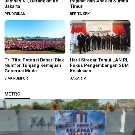
Jamnas XII, Berangkat ke
Pejabat dan Anak di Sumba
Jakarta
Timur
PENDIDIKAN
BERITA KPK
Tri Tito: Potensi Bahari Biak
Harli Siregar Temui LAN RI,
Numfor Tunjang Kemajuan
Fokus Pengembangan SDM
Generasi Muda
Kejaksaan
BIAK NUMFOR
JAKARTA
METRO