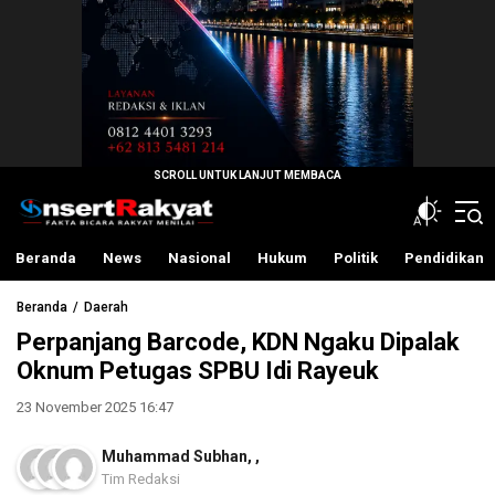
InsertRakyat.com
Fakta Bicara Rakyat Menilai
Beranda
News
Nasional
Hukum
Politik
Pendidikan
Beranda
Daerah
Perpanjang Barcode, KDN Ngaku Dipalak
Oknum Petugas SPBU Idi Rayeuk
23 November 2025 16:47
Muhammad Subhan
,
,
Tim Redaksi