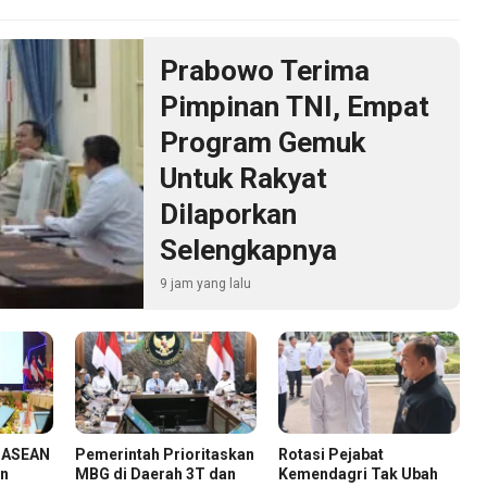
Prabowo Terima
Pimpinan TNI, Empat
Program Gemuk
Untuk Rakyat
Dilaporkan
Selengkapnya
9 jam yang lalu
n ASEAN
Pemerintah Prioritaskan
Rotasi Pejabat
an
MBG di Daerah 3T dan
Kemendagri Tak Ubah