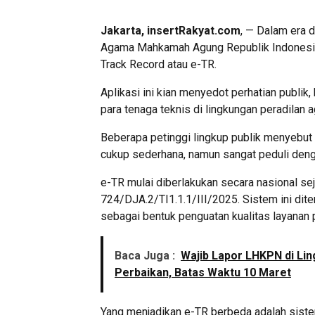
Jakarta, insertRakyat.com
, — Dalam era d
Agama Mahkamah Agung Republik Indonesia
Track Record atau e-TR.
Aplikasi ini kian menyedot perhatian publik
para tenaga teknis di lingkungan peradilan ag
Beberapa petinggi lingkup publik menyebut a
cukup sederhana, namun sangat peduli denga
e-TR mulai diberlakukan secara nasional se
724/DJA.2/TI1.1.1/III/2025. Sistem ini dite
sebagai bentuk penguatan kualitas layanan 
Baca Juga :
Wajib Lapor LHKPN di Li
Perbaikan, Batas Waktu 10 Maret
Yang menjadikan e-TR berbeda adalah sistem