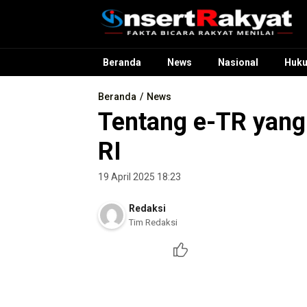
InsertRakyat.com
Fakta Bicara Rakyat Menilai
Beranda
News
Nasional
Huk
Beranda
News
Tentang e-TR yang
RI
19 April 2025 18:23
Redaksi
Tim Redaksi