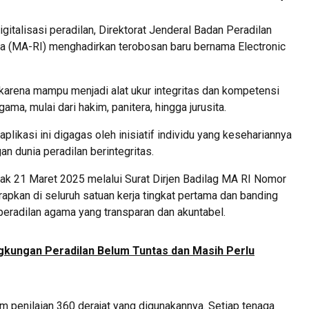
igitalisasi peradilan, Direktorat Jenderal Badan Peradilan
 (MA-RI) menghadirkan terobosan baru bernama Electronic
, karena mampu menjadi alat ukur integritas dan kompetensi
ama, mulai dari hakim, panitera, hingga jurusita.
plikasi ini digagas oleh inisiatif individu yang kesehariannya
n dunia peradilan berintegritas.
jak 21 Maret 2025 melalui Surat Dirjen Badilag MA RI Nomor
rapkan di seluruh satuan kerja tingkat pertama dan banding
peradilan agama yang transparan dan akuntabel.
ngkungan Peradilan Belum Tuntas dan Masih Perlu
 penilaian 360 derajat yang digunakannya. Setiap tenaga