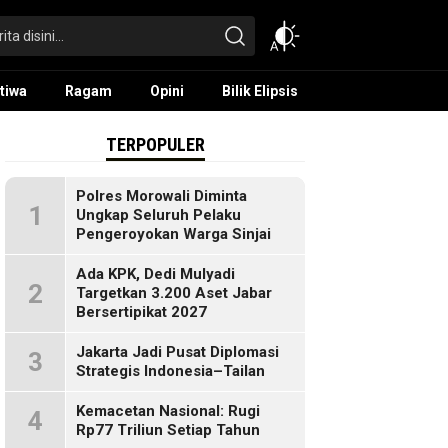
tiwa
Ragam
Opini
Bilik Elipsis
TERPOPULER
Polres Morowali Diminta
1
Ungkap Seluruh Pelaku
Pengeroyokan Warga Sinjai
Ada KPK, Dedi Mulyadi
2
Targetkan 3.200 Aset Jabar
Bersertipikat 2027
Jakarta Jadi Pusat Diplomasi
3
Strategis Indonesia–Tailan
Kemacetan Nasional: Rugi
4
Rp77 Triliun Setiap Tahun