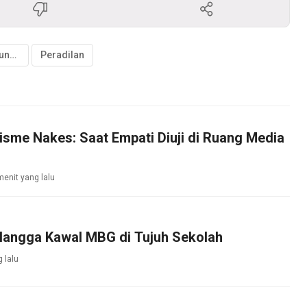
Mahkamah Agung RI
Peradilan
isme Nakes: Saat Empati Diuji di Ruang Media
menit yang lalu
llangga Kawal MBG di Tujuh Sekolah
 lalu