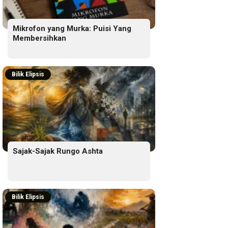
Mikrofon yang Murka: Puisi Yang
Membersihkan
Bilik Elipsis
Sajak-Sajak Rungo Ashta
Bilik Elipsis