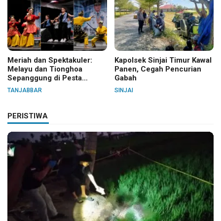
Meriah dan Spektakuler:
Kapolsek Sinjai Timur Kawal
Melayu dan Tionghoa
Panen, Cegah Pencurian
Sepanggung di Pesta
Gabah
Budaya Tanjabbar
TANJABBAR
SINJAI
PERISTIWA