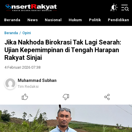
InsertRakyat.com
Fakta Bicara Rakyat Menilai
Beranda
News
Nasional
Hukum
Politik
Pendidikan
Beranda
Opini
Jika Nakhoda Birokrasi Tak Lagi Searah:
Ujian Kepemimpinan di Tengah Harapan
Rakyat Sinjai
4 Februari 2026 07:38
Muhammad Subhan
Tim Redaksi