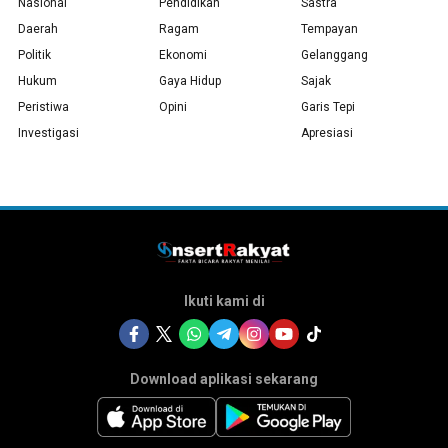
Nasional
Pendidikan
Sastra
Daerah
Ragam
Tempayan
Politik
Ekonomi
Gelanggang
Hukum
Gaya Hidup
Sajak
Peristiwa
Opini
Garis Tepi
Investigasi
Apresiasi
Ikuti kami di
Download aplikasi sekarang