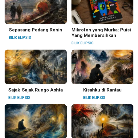
Sepasang Pedang Ronin
Mikrofon yang Murka: Puisi
Yang Membersihkan
BILIK ELIPSIS
BILIK ELIPSIS
Sajak-Sajak Rungo Ashta
Kisahku di Rantau
BILIK ELIPSIS
BILIK ELIPSIS