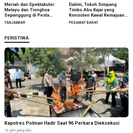
Meriah dan Spektakuler:
Dalimi, Tokoh Simpang
Melayu dan Tionghoa
Timbo Abu Kajai yang
Sepanggung di Pesta
Konsisten Kawal Kemajuan
Budaya Tanjabbar
Nagari
TANJABBAR
PESAMAT BARAT
PERISTIWA
Kapolres Polman Hadir Saat 96 Perkara Dieksekusi
16 jam yang lalu