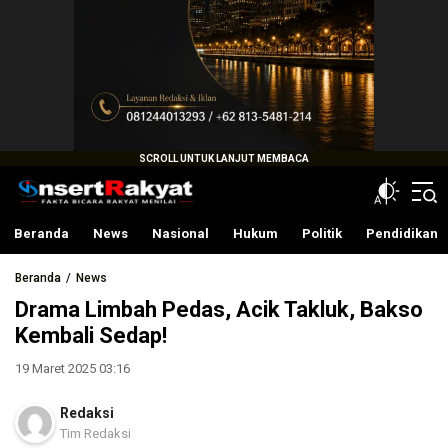
InsertRakyat.com
Fakta Bicara Rakyat Menilai
Beranda
News
Nasional
Hukum
Politik
Pendidikan
Beranda
News
Drama Limbah Pedas, Acik Takluk, Bakso
Kembali Sedap!
19 Maret 2025 03:16
Redaksi
Tim Redaksi