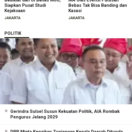
Badiklat dan UI Bahas MoU,
MA Ulas Esensi Putusan
Siapkan Pusat Studi
Bebas Tak Bisa Banding dan
Kejaksaan
Kasasi
JAKARTA
JAKARTA
POLITIK
Gerindra Sulsel Susun Kekuatan Politik, AIA Rombak
Pengurus Jelang 2029
DPR Minta Kenaikan Tunjangan Kepala Daerah Ditunda