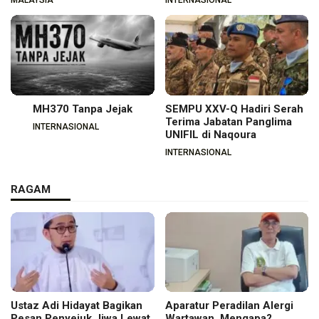
MH370 Tanpa Jejak
SEMPU XXV-Q Hadiri Serah
Terima Jabatan Panglima
INTERNASIONAL
UNIFIL di Naqoura
INTERNASIONAL
RAGAM
Ustaz Adi Hidayat Bagikan
Aparatur Peradilan Alergi
Pesan Penyejuk Jiwa Lewat
Wartawan, Mengapa?