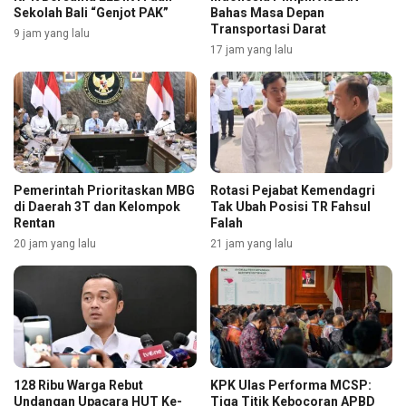
Sekolah Bali “Genjot PAK”
Bahas Masa Depan
Transportasi Darat
9 jam yang lalu
17 jam yang lalu
Pemerintah Prioritaskan MBG
Rotasi Pejabat Kemendagri
di Daerah 3T dan Kelompok
Tak Ubah Posisi TR Fahsul
Rentan
Falah
20 jam yang lalu
21 jam yang lalu
128 Ribu Warga Rebut
KPK Ulas Performa MCSP:
Undangan Upacara HUT Ke-
Tiga Titik Kebocoran APBD