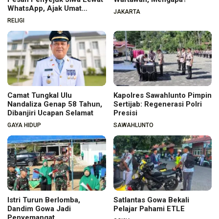
WhatsApp, Ajak Umat
JAKARTA
Menata Hati dan Iman
RELIGI
Camat Tungkal Ulu
Kapolres Sawahlunto Pimpin
Nandaliza Genap 58 Tahun,
Sertijab: Regenerasi Polri
Dibanjiri Ucapan Selamat
Presisi
GAYA HIDUP
SAWAHLUNTO
Istri Turun Berlomba,
Satlantas Gowa Bekali
Dandim Gowa Jadi
Pelajar Pahami ETLE
Penyemangat