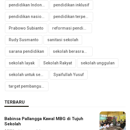
pendidikan Indonesia
pendidikan inklusif
pendidikan nasional
pendidikan terpencil
Prabowo Subianto
reformasi pendidikan
Rudy Susmanto
sanitasi sekolah
sarana pendidikan
sekolah berasrama
sekolah layak
Sekolah Rakyat
sekolah unggulan
sekolah untuk semua
Syaifullah Yusuf
target pembangunan
TERBARU
Babinsa Pallangga Kawal MBG di Tujuh
Sekolah