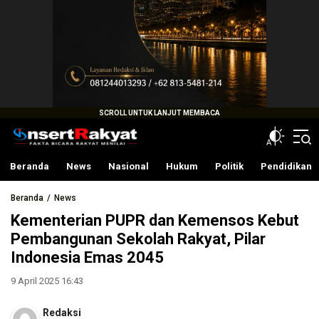
InsertRakyat.com
Fakta Bicara Rakyat Menilai
Beranda
News
Nasional
Hukum
Politik
Pendidikan
Beranda
News
Kementerian PUPR dan Kemensos Kebut
Pembangunan Sekolah Rakyat, Pilar
Indonesia Emas 2045
9 April 2025 16:43
Redaksi