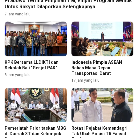
Prabowo Terima Pimpinan TNI, Empat Program Gemuk
Untuk Rakyat Dilaporkan Selengkapnya
7 jam yang lalu
KPK Bersama LLDIKTI dan
Indonesia Pimpin ASEAN
Sekolah Bali “Genjot PAK”
Bahas Masa Depan
Transportasi Darat
8 jam yang lalu
17 jam yang lalu
Pemerintah Prioritaskan MBG
Rotasi Pejabat Kemendagri
di Daerah 3T dan Kelompok
Tak Ubah Posisi TR Fahsul