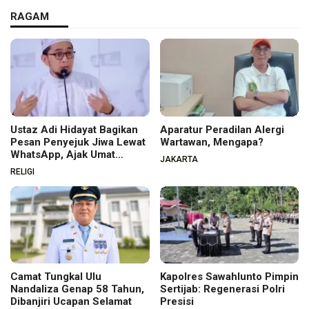
RAGAM
Ustaz Adi Hidayat Bagikan
Aparatur Peradilan Alergi
Pesan Penyejuk Jiwa Lewat
Wartawan, Mengapa?
WhatsApp, Ajak Umat
JAKARTA
Menata Hati dan Iman
RELIGI
Camat Tungkal Ulu
Kapolres Sawahlunto Pimpin
Nandaliza Genap 58 Tahun,
Sertijab: Regenerasi Polri
Dibanjiri Ucapan Selamat
Presisi