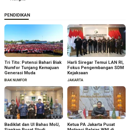
PENDIDIKAN
Tri Tito: Potensi Bahari Biak
Harli Siregar Temui LAN RI,
Numfor Tunjang Kemajuan
Fokus Pengembangan SDM
Generasi Muda
Kejaksaan
BIAK NUMFOR
JAKARTA
Badiklat dan UI Bahas MoU,
Ketua PA Jakarta Pusat
Siapkan Pusat Studi
Motivasi Pelajar WNI di