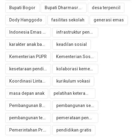
Bupati Bogor
Bupati Dharmasraya
desa terpencil
Dody Hanggodo
fasilitas sekolah
generasi emas
Indonesia Emas 2045
infrastruktur pendidikan
karakter anak bangsa
keadilan sosial
Kementerian PUPR
Kementerian Sosial
kesetaraan pendidikan
kolaborasi kementerian
Koordinasi Lintas Sektor
kurikulum vokasi
masa depan anak
pelatihan keterampilan
Pembangunan Berkelanjutan
pembangunan sekolah
pembangunan terpadu
pemerataan pendidikan
Pemerintahan Prabowo
pendidikan gratis