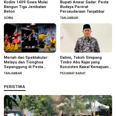
Kodim 1409 Gowa Mulai
Bupati Anwar Sadar: Pesta
Bangun Tiga Jembatan
Budaya Pererat
Beton
Persaudaraan Tanjabbar
GOWA
TANJABBAR
Meriah dan Spektakuler:
Dalimi, Tokoh Simpang
Melayu dan Tionghoa
Timbo Abu Kajai yang
Sepanggung di Pesta
Konsisten Kawal Kemajuan
Budaya Tanjabbar
Nagari
TANJABBAR
PESAMAT BARAT
PERISTIWA