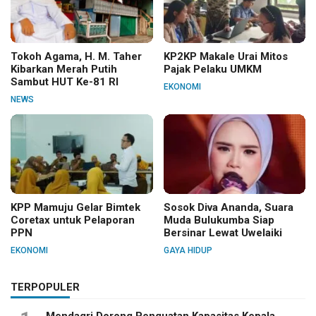
Tokoh Agama, H. M. Taher
KP2KP Makale Urai Mitos
Kibarkan Merah Putih
Pajak Pelaku UMKM
Sambut HUT Ke-81 RI
EKONOMI
NEWS
KPP Mamuju Gelar Bimtek
Sosok Diva Ananda, Suara
Coretax untuk Pelaporan
Muda Bulukumba Siap
PPN
Bersinar Lewat Uwelaiki
EKONOMI
GAYA HIDUP
TERPOPULER
Mendagri Dorong Penguatan Kapasitas Kepala