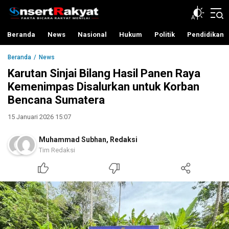
InsertRakyat.com
Fakta Bicara Rakyat Menilai
Beranda
News
Nasional
Hukum
Politik
Pendidikan
Beranda
News
Karutan Sinjai Bilang Hasil Panen Raya
Kemenimpas Disalurkan untuk Korban
Bencana Sumatera
15 Januari 2026 15:07
Muhammad Subhan
,
Redaksi
Tim Redaksi