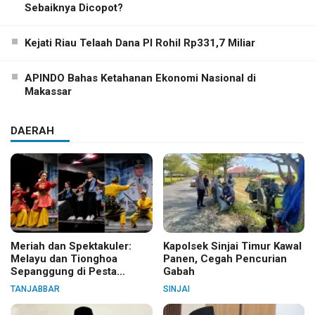
Sebaiknya Dicopot?
Kejati Riau Telaah Dana PI Rohil Rp331,7 Miliar
APINDO Bahas Ketahanan Ekonomi Nasional di
Makassar
DAERAH
Meriah dan Spektakuler:
Kapolsek Sinjai Timur Kawal
Melayu dan Tionghoa
Panen, Cegah Pencurian
Sepanggung di Pesta
Gabah
Budaya Tanjabbar
TANJABBAR
SINJAI