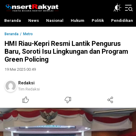
InsertRakyat.com
Fakta Bicara Rakyat Menilai
Beranda
News
Nasional
Hukum
Politik
Pendidikan
Beranda
Metro
HMI Riau-Kepri Resmi Lantik Pengurus
Baru, Soroti Isu Lingkungan dan Program
Green Policing
19 Mei 2025 00:49
Redaksi
Tim Redaksi