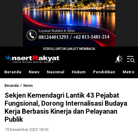
InsertRakyat.com
Fakta Bicara Rakyat Menilai
Beranda
News
Nasional
Hukum
Pendidikan
Metro
Beranda
News
Sekjen Kemendagri Lantik 43 Pejabat
Fungsional, Dorong Internalisasi Budaya
Kerja Berbasis Kinerja dan Pelayanan
Publik
19 Desember 2025 18:55