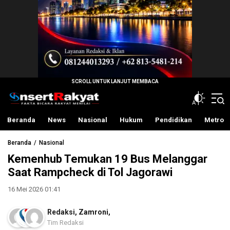
InsertRakyat.com
Fakta Bicara Rakyat Menilai
Beranda
News
Nasional
Hukum
Pendidikan
Metro
Beranda
Nasional
Kemenhub Temukan 19 Bus Melanggar
Saat Rampcheck di Tol Jagorawi
16 Mei 2026 01:41
Redaksi
,
Zamroni
,
Tim Redaksi