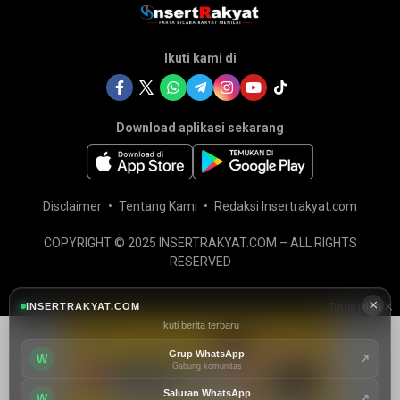
Ikuti kami di
Download aplikasi sekarang
Disclaimer
Tentang Kami
Redaksi Insertrakyat.com
COPYRIGHT © 2025 INSERTRAKYAT.COM – ALL RIGHTS
RESERVED
×
INSERTRAKYAT.COM
Tutup Iklan
Ikuti berita terbaru
Grup WhatsApp
↗
W
Gabung komunitas
Saluran WhatsApp
↗
W