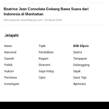
Beatrice Jean Consolata Gobang Bawa Suara dari
Indonesia di Manhattan
Internasional • InsertRakyat.com • 16 Maret 2026
Jelajahi
News
Topik
Bilik Elipsis
Nasional
Pendidikan
Sastra
Daerah
Ragam
Tempayan
Politik
Ekonomi
Gelanggang
Hukum
Gaya Hidup
Sajak
Peristiwa
Opini
Garis Tepi
Investigasi
Apresiasi