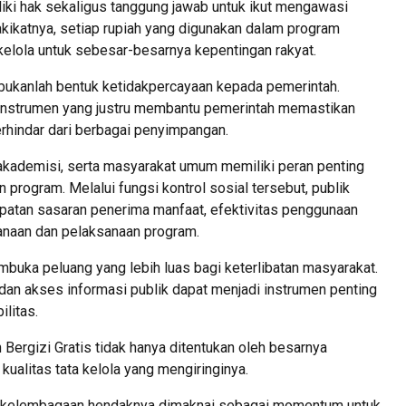
ki hak sekaligus tanggung jawab untuk ikut mengawasi
kikatnya, setiap rupiah yang digunakan dalam program
ikelola untuk sebesar-besarnya kepentingan rakyat.
bukanlah bentuk ketidakpercayaan kepada pemerintah.
instrumen yang justru membantu pemerintah memastikan
erhindar dari berbagai penyimpangan.
 akademisi, serta masyarakat umum memiliki peran penting
program. Melalui fungsi kontrol sosial tersebut, publik
epatan sasaran penerima manfaat, efektivitas penggunaan
canaan dan pelaksanaan program.
buka peluang yang lebih luas bagi keterlibatan masyarakat.
 dan akses informasi publik dapat menjadi instrumen penting
litas.
Bergizi Gratis tidak hanya ditentukan oleh besarnya
 kualitas tata kelola yang mengiringinya.
 kelembagaan hendaknya dimaknai sebagai momentum untuk