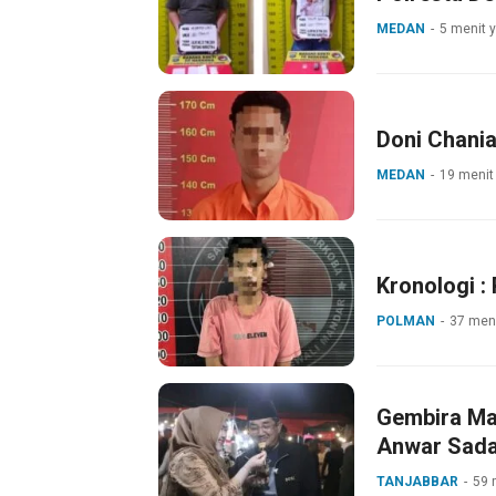
MEDAN
5 menit y
Doni Chani
MEDAN
19 menit 
Kronologi :
POLMAN
37 meni
Gembira Ma
Anwar Sada
TANJABBAR
59 