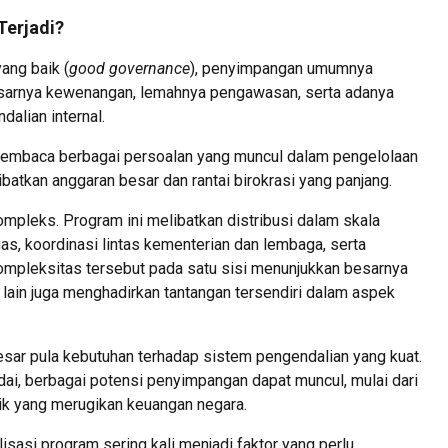
Terjadi?
ang baik (
good governance
), penyimpangan umumnya
esarnya kewenangan, lemahnya pengawasan, serta adanya
alian internal.
 membaca berbagai persoalan yang muncul dalam pengelolaan
batkan anggaran besar dan rantai birokrasi yang panjang.
mpleks. Program ini melibatkan distribusi dalam skala
as, koordinasi lintas kementerian dan lembaga, serta
ompleksitas tersebut pada satu sisi menunjukkan besarnya
 lain juga menghadirkan tantangan tersendiri dalam aspek
ar pula kebutuhan terhadap sistem pengendalian yang kuat.
 berbagai potensi penyimpangan dapat muncul, mulai dari
tik yang merugikan keuangan negara.
isasi program sering kali menjadi faktor yang perlu