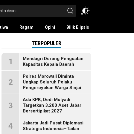
tiwa
Ragam
Opini
Bilik Elipsis
TERPOPULER
Mendagri Dorong Penguatan
1
Kapasitas Kepala Daerah
Polres Morowali Diminta
2
Ungkap Seluruh Pelaku
Pengeroyokan Warga Sinjai
Ada KPK, Dedi Mulyadi
3
Targetkan 3.200 Aset Jabar
Bersertipikat 2027
Jakarta Jadi Pusat Diplomasi
4
Strategis Indonesia–Tailan