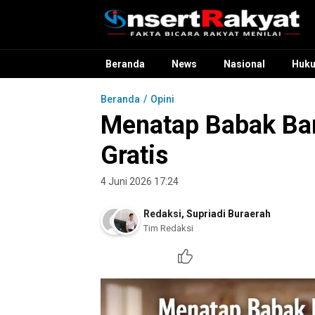
InsertRakyat.com
Fakta Bicara Rakyat Menilai
Beranda
News
Nasional
Huk
Beranda
Opini
Menatap Babak Bar
Gratis
4 Juni 2026 17:24
Redaksi
,
Supriadi Buraerah
Tim Redaksi