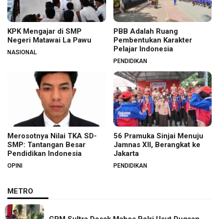
KPK Mengajar di SMP
PBB Adalah Ruang
Negeri Matawai La Pawu
Pembentukan Karakter
Pelajar Indonesia
NASIONAL
PENDIDIKAN
Merosotnya Nilai TKA SD-
56 Pramuka Sinjai Menuju
SMP: Tantangan Besar
Jamnas XII, Berangkat ke
Pendidikan Indonesia
Jakarta
OPINI
PENDIDIKAN
METRO
GPM Sultra Desak Mabes Polri Usut Dugaan