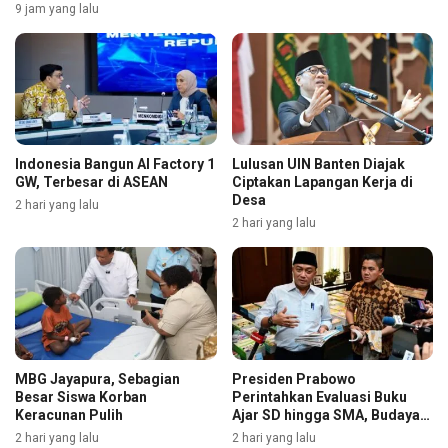
9 jam yang lalu
Indonesia Bangun AI Factory 1
Lulusan UIN Banten Diajak
GW, Terbesar di ASEAN
Ciptakan Lapangan Kerja di
Desa
2 hari yang lalu
2 hari yang lalu
MBG Jayapura, Sebagian
Presiden Prabowo
Besar Siswa Korban
Perintahkan Evaluasi Buku
Keracunan Pulih
Ajar SD hingga SMA, Budaya
Membaca Digenjot
2 hari yang lalu
2 hari yang lalu