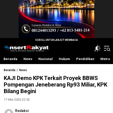
InsertRakyat.com
Fakta Bicara Rakyat Menilai
Beranda
News
Nasional
Hukum
Pendidikan
Metro
Beranda
News
KAJI Demo KPK Terkait Proyek BBWS
Pompengan Jeneberang Rp93 Miliar, KPK
Bilang Begini
17 Mei 2026 22:52
Redaksi