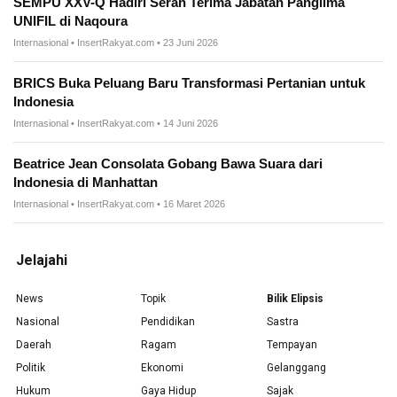
SEMPU XXV-Q Hadiri Serah Terima Jabatan Panglima
UNIFIL di Naqoura
Internasional • InsertRakyat.com • 23 Juni 2026
BRICS Buka Peluang Baru Transformasi Pertanian untuk
Indonesia
Internasional • InsertRakyat.com • 14 Juni 2026
Beatrice Jean Consolata Gobang Bawa Suara dari
Indonesia di Manhattan
Internasional • InsertRakyat.com • 16 Maret 2026
Jelajahi
News
Topik
Bilik Elipsis
Nasional
Pendidikan
Sastra
Daerah
Ragam
Tempayan
Politik
Ekonomi
Gelanggang
Hukum
Gaya Hidup
Sajak