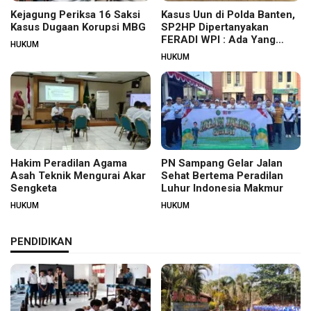
Kejagung Periksa 16 Saksi
Kasus Uun di Polda Banten,
Kasus Dugaan Korupsi MBG
SP2HP Dipertanyakan
FERADI WPI : Ada Yang
HUKUM
Tidak Beres?
HUKUM
Hakim Peradilan Agama
PN Sampang Gelar Jalan
Asah Teknik Mengurai Akar
Sehat Bertema Peradilan
Sengketa
Luhur Indonesia Makmur
HUKUM
HUKUM
PENDIDIKAN