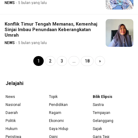
NEWS
5 bulan yang lalu
Konflik Timur Tengah Memanas, Kemenhaj
Sinjai Imbau Penundaan Keberangkatan
Umrah
NEWS
5 bulan yang lalu
1
2
3
…
18
»
Jelajahi
News
Topik
Bilik Elipsis
Nasional
Pendidikan
Sastra
Daerah
Ragam
Tempayan
Politik
Ekonomi
Gelanggang
Hukum
Gaya Hidup
Sajak
Peristiwa
Opini
Garis Tepi