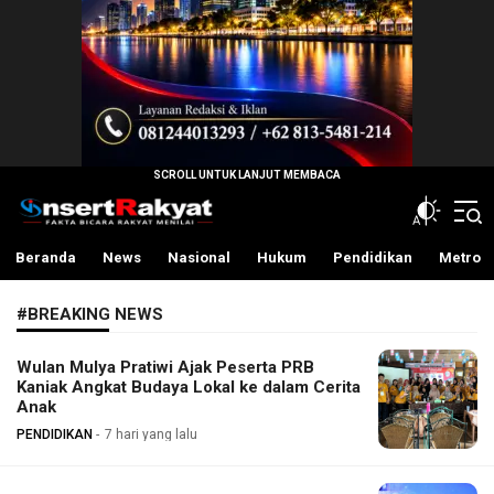
InsertRakyat.com
Fakta Bicara Rakyat Menilai
Beranda
News
Nasional
Hukum
Pendidikan
Metro
#BREAKING NEWS
Wulan Mulya Pratiwi Ajak Peserta PRB
Kaniak Angkat Budaya Lokal ke dalam Cerita
Anak
PENDIDIKAN
7 hari yang lalu