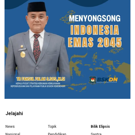
Jelajahi
News
Topik
Bilik Elipsis
Nasional
Pendidikan
Sastra