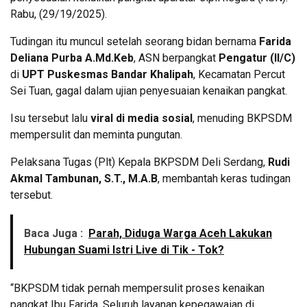
Rabu, (29/19/2025).
Tudingan itu muncul setelah seorang bidan bernama
Farida
Deliana Purba A.Md.Keb
, ASN berpangkat
Pengatur (II/C)
di
UPT Puskesmas Bandar Khalipah
, Kecamatan Percut
Sei Tuan, gagal dalam ujian penyesuaian kenaikan pangkat.
Isu tersebut lalu
viral di media sosial
, menuding BKPSDM
mempersulit dan meminta pungutan.
Pelaksana Tugas (Plt) Kepala BKPSDM Deli Serdang,
Rudi
Akmal Tambunan, S.T., M.A.B
, membantah keras tudingan
tersebut.
Baca Juga :
Parah, Diduga Warga Aceh Lakukan
Hubungan Suami Istri Live di Tik - Tok?
“BKPSDM tidak pernah mempersulit proses kenaikan
pangkat Ibu Farida. Seluruh layanan kepegawaian di