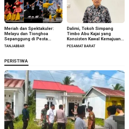
Meriah dan Spektakuler:
Dalimi, Tokoh Simpang
Melayu dan Tionghoa
Timbo Abu Kajai yang
Sepanggung di Pesta
Konsisten Kawal Kemajuan
Budaya Tanjabbar
Nagari
TANJABBAR
PESAMAT BARAT
PERISTIWA