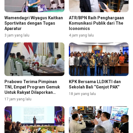
Wamendagri Wiyagus Kaitkan
ATR/BPN Raih Penghargaan
Sportivitas dengan Tugas
Komunikasi Publik dari The
Aparatur
Iconomics
3 jam yang lalu
4 jam yang lalu
Prabowo Terima Pimpinan
KPK Bersama LLDIKTI dan
TNI, Empat Program Gemuk
Sekolah Bali “Genjot PAK”
Untuk Rakyat Dilaporkan
18 jam yang lalu
Selengkapnya
17 jam yang lalu