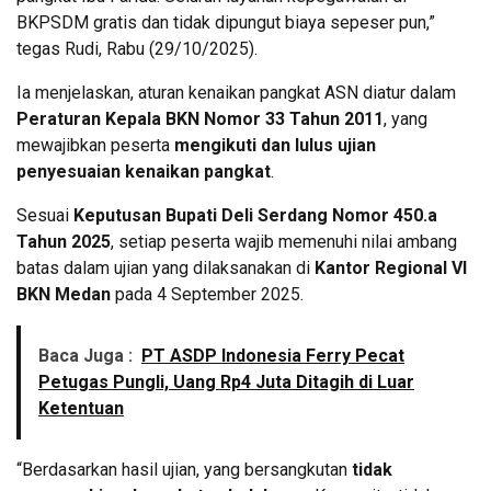
BKPSDM gratis dan tidak dipungut biaya sepeser pun,”
tegas Rudi, Rabu (29/10/2025).
Ia menjelaskan, aturan kenaikan pangkat ASN diatur dalam
Peraturan Kepala BKN Nomor 33 Tahun 2011
, yang
mewajibkan peserta
mengikuti dan lulus ujian
penyesuaian kenaikan pangkat
.
Sesuai
Keputusan Bupati Deli Serdang Nomor 450.a
Tahun 2025
, setiap peserta wajib memenuhi nilai ambang
batas dalam ujian yang dilaksanakan di
Kantor Regional VI
BKN Medan
pada 4 September 2025.
Baca Juga :
PT ASDP Indonesia Ferry Pecat
Petugas Pungli, Uang Rp4 Juta Ditagih di Luar
Ketentuan
“Berdasarkan hasil ujian, yang bersangkutan
tidak