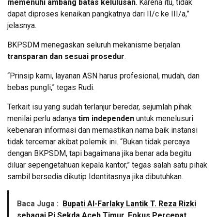
memenuhi ambang batas kelulusan
. Karena itu, tidak
dapat diproses kenaikan pangkatnya dari II/c ke III/a,”
jelasnya.
BKPSDM menegaskan seluruh mekanisme berjalan
transparan dan sesuai prosedur
.
“Prinsip kami, layanan ASN harus profesional, mudah, dan
bebas pungli,” tegas Rudi.
Terkait isu yang sudah terlanjur beredar, sejumlah pihak
menilai perlu adanya
tim independen
untuk menelusuri
kebenaran informasi dan memastikan nama baik instansi
tidak tercemar akibat polemik ini. “Bukan tidak percaya
dengan BKPSDM, tapi bagaimana jika benar ada begitu
diluar sepengetahuan kepala kantor,” tegas salah satu pihak
sambil bersedia dikutip Identitasnya jika dibutuhkan.
Baca Juga :
Bupati Al-Farlaky Lantik T. Reza Rizki
sebagai Pj Sekda Aceh Timur, Fokus Percepat