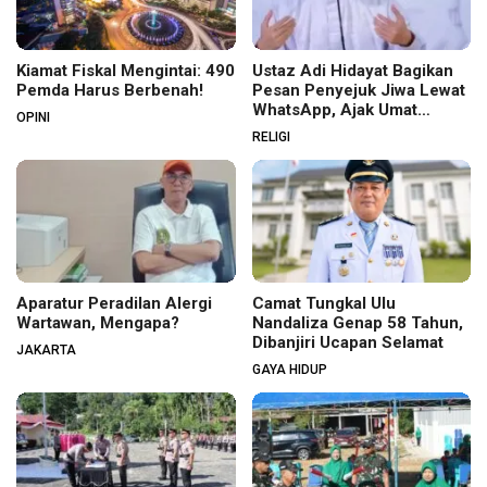
Kiamat Fiskal Mengintai: 490
Ustaz Adi Hidayat Bagikan
Pemda Harus Berbenah!
Pesan Penyejuk Jiwa Lewat
WhatsApp, Ajak Umat
OPINI
Menata Hati dan Iman
RELIGI
Aparatur Peradilan Alergi
Camat Tungkal Ulu
Wartawan, Mengapa?
Nandaliza Genap 58 Tahun,
Dibanjiri Ucapan Selamat
JAKARTA
GAYA HIDUP