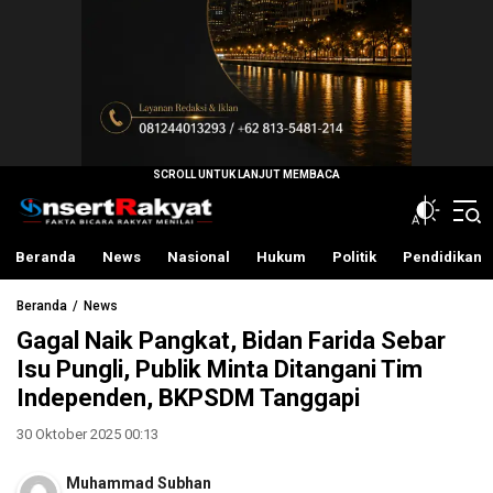
InsertRakyat.com
Fakta Bicara Rakyat Menilai
Beranda
News
Nasional
Hukum
Politik
Pendidikan
Beranda
News
Gagal Naik Pangkat, Bidan Farida Sebar
Isu Pungli, Publik Minta Ditangani Tim
Independen, BKPSDM Tanggapi
30 Oktober 2025 00:13
Muhammad Subhan