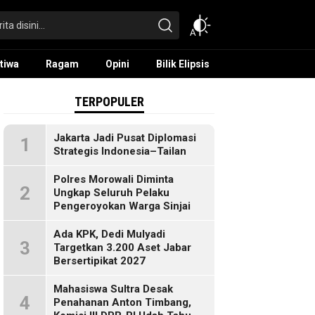
tiwa
Ragam
Opini
Bilik Elipsis
TERPOPULER
Jakarta Jadi Pusat Diplomasi
1
Strategis Indonesia–Tailan
Polres Morowali Diminta
2
Ungkap Seluruh Pelaku
Pengeroyokan Warga Sinjai
Ada KPK, Dedi Mulyadi
3
Targetkan 3.200 Aset Jabar
Bersertipikat 2027
Mahasiswa Sultra Desak
4
Penahanan Anton Timbang,