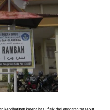
keprihatinan karena hasil fisik dari anggaran tersebut