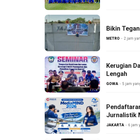
Bikin Tegan
METRO
2 jam yan
Kerugian D
Lengah
GOWA
5 jam yang
Pendaftara
Jurnalistik
JAKARTA
6 jam 