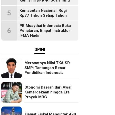
Komisi III DPR-RI Udah Tahu
Kemacetan Nasional: Rugi
5
Rp77 Triliun Setiap Tahun
PB Muaythai Indonesia Buka
6
Penataran, Empat Instruktur
IFMA Hadir
OPINI
Merosotnya Nilai TKA SD-
SMP: Tantangan Besar
Pendidikan Indonesia
Otonomi Daerah dari Awal
Kemerdekaan hingga Era
Proyek MBG
Kiamat Fiskal Mengintai: 490