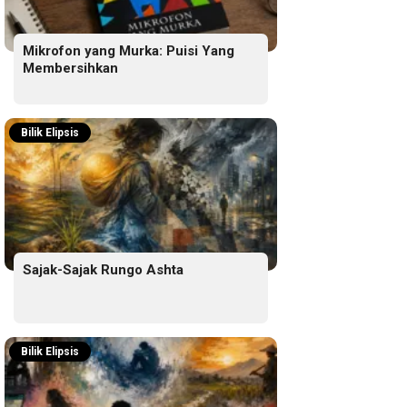
Mikrofon yang Murka: Puisi Yang
Membersihkan
Bilik Elipsis
Sajak-Sajak Rungo Ashta
Bilik Elipsis