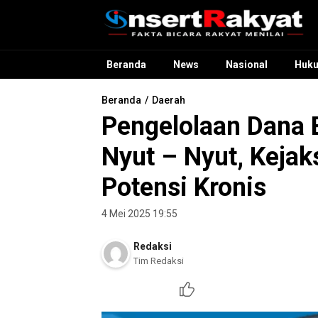
InsertRakyat.com
Fakta Bicara Rakyat Menilai
Beranda
News
Nasional
Huk
Beranda
Daerah
Pengelolaan Dana 
Nyut – Nyut, Keja
Potensi Kronis
4 Mei 2025 19:55
Redaksi
Tim Redaksi