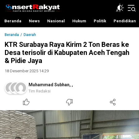
InsertRakyat.com
Fakta Bicara Rakyat Menilai
Beranda
News
Nasional
Hukum
Politik
Pendidikan
Beranda
Daerah
KTR Surabaya Raya Kirim 2 Ton Beras ke
Desa terisolir di Kabupaten Aceh Tengah
& Pidie Jaya
18 Desember 2025 14:29
Muhammad Subhan
,
,
Tim Redaksi