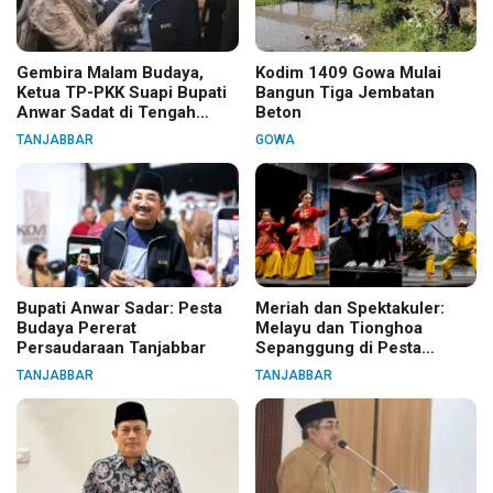
Gembira Malam Budaya,
Kodim 1409 Gowa Mulai
Ketua TP-PKK Suapi Bupati
Bangun Tiga Jembatan
Anwar Sadat di Tengah
Beton
Warga
TANJABBAR
GOWA
Bupati Anwar Sadar: Pesta
Meriah dan Spektakuler:
Budaya Pererat
Melayu dan Tionghoa
Persaudaraan Tanjabbar
Sepanggung di Pesta
Budaya Tanjabbar
TANJABBAR
TANJABBAR