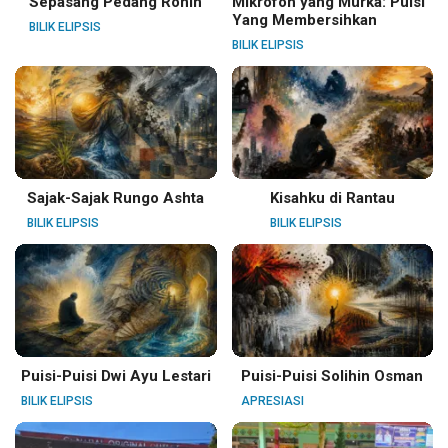
Sepasang Pedang Ronin
Mikrofon yang Murka: Puisi
Yang Membersihkan
BILIK ELIPSIS
BILIK ELIPSIS
Sajak-Sajak Rungo Ashta
Kisahku di Rantau
BILIK ELIPSIS
BILIK ELIPSIS
Puisi-Puisi Dwi Ayu Lestari
Puisi-Puisi Solihin Osman
BILIK ELIPSIS
APRESIASI