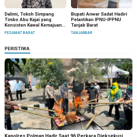
Dalimi, Tokoh Simpang
Bupati Anwar Sadat Hadiri
Timbo Abu Kajai yang
Pelantikan IPNU-IPPNU
Konsisten Kawal Kemajuan
Tanjab Barat
Nagari
PESAMAT BARAT
TANJABBAR
PERISTIWA
Kapolres Polman Hadir Saat 96 Perkara Dieksekusi