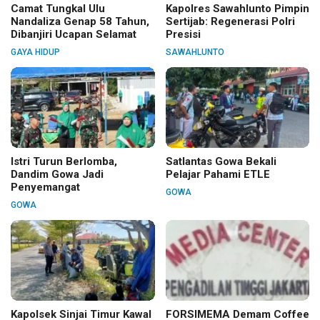
Camat Tungkal Ulu
Kapolres Sawahlunto Pimpin
Nandaliza Genap 58 Tahun,
Sertijab: Regenerasi Polri
Dibanjiri Ucapan Selamat
Presisi
GAYA HIDUP
SAWAHLUNTO
Istri Turun Berlomba,
Satlantas Gowa Bekali
Dandim Gowa Jadi
Pelajar Pahami ETLE
Penyemangat
GOWA
GOWA
Kapolsek Sinjai Timur Kawal
FORSIMEMA Demam Coffee