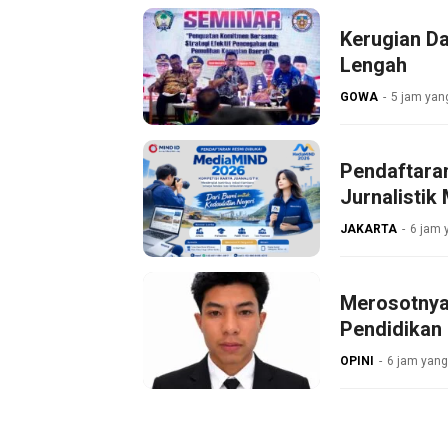
Kerugian D
Lengah
GOWA
5 jam yang
Pendaftara
Jurnalistik
JAKARTA
6 jam 
Merosotnya
Pendidikan 
OPINI
6 jam yang