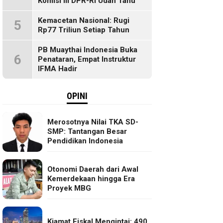
Komisi III DPR-RI Udah Tahu
Kemacetan Nasional: Rugi
5
Rp77 Triliun Setiap Tahun
PB Muaythai Indonesia Buka
6
Penataran, Empat Instruktur
IFMA Hadir
OPINI
Merosotnya Nilai TKA SD-
SMP: Tantangan Besar
Pendidikan Indonesia
Otonomi Daerah dari Awal
Kemerdekaan hingga Era
Proyek MBG
Kiamat Fiskal Mengintai: 490