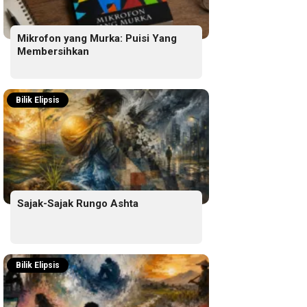
Mikrofon yang Murka: Puisi Yang
Membersihkan
Bilik Elipsis
Sajak-Sajak Rungo Ashta
Bilik Elipsis