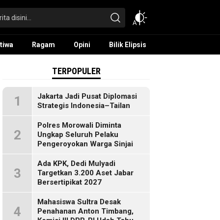
tiwa
Ragam
Opini
Bilik Elipsis
TERPOPULER
Jakarta Jadi Pusat Diplomasi
1
Strategis Indonesia–Tailan
Polres Morowali Diminta
2
Ungkap Seluruh Pelaku
Pengeroyokan Warga Sinjai
Ada KPK, Dedi Mulyadi
3
Targetkan 3.200 Aset Jabar
Bersertipikat 2027
Mahasiswa Sultra Desak
4
Penahanan Anton Timbang,