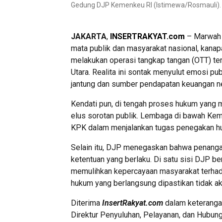
Gedung DJP Kemenkeu RI (Istimewa/Rosmauli).
JAKARTA
,
INSERTRAKYAT.com
– Marwah b
mata publik dan masyarakat nasional, kanap
melakukan operasi tangkap tangan (OTT) te
Utara. Realita ini sontak menyulut emosi pu
jantung dan sumber pendapatan keuangan n
Kendati pun, di tengah proses hukum yang m
elus sorotan publik. Lembaga di bawah Ke
KPK dalam menjalankan tugas penegakan h
Selain itu, DJP menegaskan bahwa penang
ketentuan yang berlaku. Di satu sisi DJP 
memulihkan kepercayaan masyarakat terhadap
hukum yang berlangsung dipastikan tidak aka
Diterima
InsertRakyat.com
dalam keterangan
Direktur Penyuluhan, Pelayanan, dan Hubun