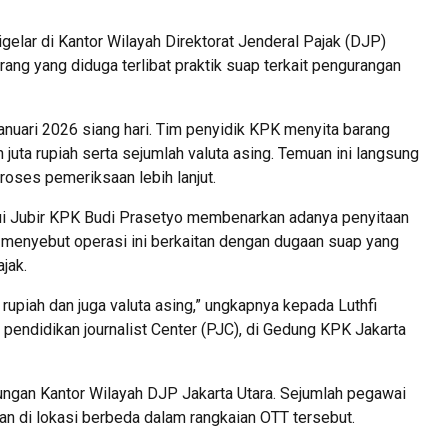
gelar di Kantor Wilayah Direktorat Jenderal Pajak (DJP)
ng yang diduga terlibat praktik suap terkait pengurangan
nuari 2026 siang hari. Tim penyidik KPK menyita barang
 juta rupiah serta sejumlah valuta asing. Temuan ini langsung
oses pemeriksaan lebih lanjut.
ui Jubir KPK Budi Prasetyo membenarkan adanya penyitaan
a menyebut operasi ini berkaitan dengan dugaan suap yang
jak.
 rupiah dan juga valuta asing,” ungkapnya kepada Luthfi
 pendidikan journalist Center (PJC), di Gedung KPK Jakarta
ungan Kantor Wilayah DJP Jakarta Utara. Sejumlah pegawai
kan di lokasi berbeda dalam rangkaian OTT tersebut.