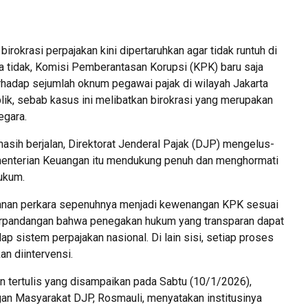
irokrasi perpajakan kini dipertaruhkan agar tidak runtuh di
a tidak, Komisi Pemberantasan Korupsi (KPK) baru saja
rhadap sejumlah oknum pegawai pajak di wilayah Jakarta
blik, sebab kasus ini melibatkan birokrasi yang merupakan
egara.
asih berjalan, Direktorat Jenderal Pajak (DJP) mengelus-
menterian Keuangan itu mendukung penuh dan menghormati
ukum.
anan perkara sepenuhnya menjadi kewenangan KPK sesuai
berpandangan bahwa penegakan hukum yang transparan dapat
 sistem perpajakan nasional. Di lain sisi, setiap proses
n diintervensi.
 tertulis yang disampaikan pada Sabtu (10/1/2026),
gan Masyarakat DJP, Rosmauli, menyatakan institusinya