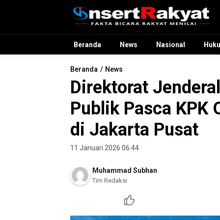
InsertRakyat.com
Fakta Bicara Rakyat Menilai
Beranda
News
Nasional
Huk
Beranda
News
Direktorat Jenderal
Publik Pasca KPK
di Jakarta Pusat
11 Januari 2026 06:44
Muhammad Subhan
Tim Redaksi