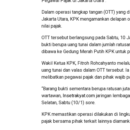
Pegawai Pajak di Jakarta Utara”.
Dalam operasi tangkap tangan (OTT) yang di
Jakarta Utara, KPK mengamankan delapan ora
nilai pajak.
OTT tersebut berlangsung pada Sabtu, 10 Ja
bukti berupa uang tunai dalam jumlah ratusan
dibawa ke Gedung Merah Putih KPK untuk pr
Wakil Ketua KPK, Fitroh Rohcahyanto melal
uang tunai dan valas dalam OTT tersebut. I
melibatkan pegawai pajak dan pihak wajib pa
“Barang bukti sementara berupa ratusan juta
wartawan,
Insetrakyat.com
jaringan lembaga
Selatan, Sabtu (10/1) sore.
KPK memastikan operasi dilakukan di lingk
pajak bersama pihak terkait lainnya diaman