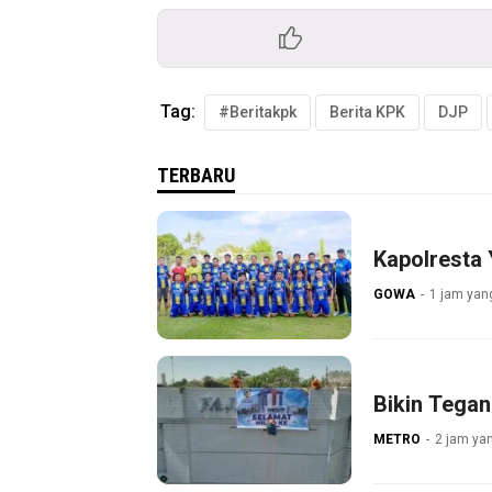
Tag:
#Beritakpk
Berita KPK
DJP
TERBARU
Kapolresta
GOWA
1 jam yang
Bikin Tegan
METRO
2 jam yan