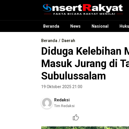
InsertRakyat.com
Fakta Bicara Rakyat Menilai
Beranda
News
Nasional
Huk
Beranda
Daerah
Diduga Kelebihan 
Masuk Jurang di T
Subulussalam
19 Oktober 2025 21:00
Redaksi
Tim Redaksi