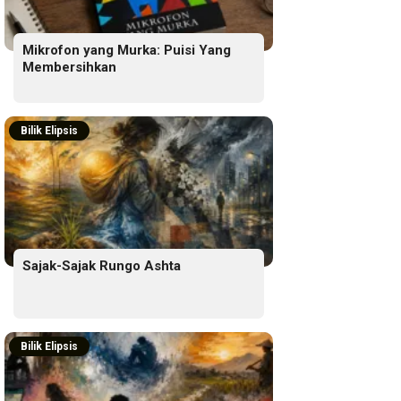
Mikrofon yang Murka: Puisi Yang
Membersihkan
Bilik Elipsis
Sajak-Sajak Rungo Ashta
Bilik Elipsis