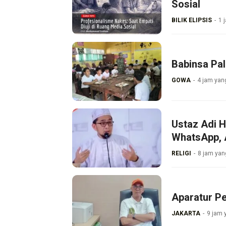
Sosial
BILIK ELIPSIS
1 
Babinsa Pa
GOWA
4 jam yang
Ustaz Adi 
WhatsApp, 
RELIGI
8 jam yang
Aparatur P
JAKARTA
9 jam 