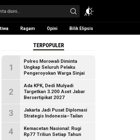
tiwa
Ragam
Opini
Bilik Elipsis
TERPOPULER
Polres Morowali Diminta
1
Ungkap Seluruh Pelaku
Pengeroyokan Warga Sinjai
Ada KPK, Dedi Mulyadi
2
Targetkan 3.200 Aset Jabar
Bersertipikat 2027
Jakarta Jadi Pusat Diplomasi
3
Strategis Indonesia–Tailan
Kemacetan Nasional: Rugi
4
Rp77 Triliun Setiap Tahun