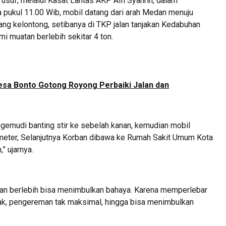
f, melalui Kasat Lantas AKP Alfi Syahrin, dalam
pukul 11.00 Wib, mobil datang dari arah Medan menuju
g kelontong, setibanya di TKP jalan tanjakan Kedabuhan
 muatan berlebih sekitar 4 ton.
sa Bonto Gotong Royong Perbaiki Jalan dan
ngemudi banting stir ke sebelah kanan, kemudian mobil
5 meter, Selanjutnya Korban dibawa ke Rumah Sakit Umum Kota
 ujarnya.
atan berlebih bisa menimbulkan bahaya. Karena memperlebar
rak, pengereman tak maksimal, hingga bisa menimbulkan