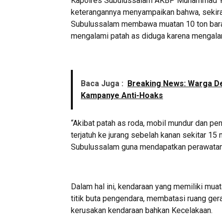
Kapolres Subulussalam AKBP Muhammad Yusu
keterangannya menyampaikan bahwa, sekira 
Subulussalam membawa muatan 10 ton baran
mengalami patah as diduga karena mengalami
Baca Juga :
Breaking News: Warga De
Kampanye Anti-Hoaks
“Akibat patah as roda, mobil mundur dan pe
terjatuh ke jurang sebelah kanan sekitar 1
Subulussalam guna mendapatkan perawatan,”
Dalam hal ini, kendaraan yang memiliki mu
titik buta pengendara, membatasi ruang ge
kerusakan kendaraan bahkan Kecelakaan.