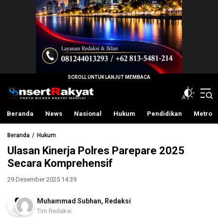
InsertRakyat.com
Fakta Bicara Rakyat Menilai
Beranda
News
Nasional
Hukum
Pendidikan
Metro
Beranda
Hukum
Ulasan Kinerja Polres Parepare 2025
Secara Komprehensif
29 Desember 2025 14:39
Muhammad Subhan
,
Redaksi
Tim Redaksi