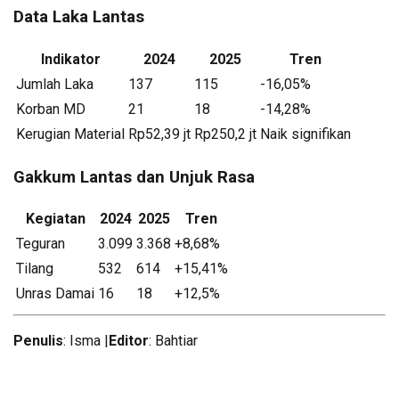
Data Laka Lantas
Indikator
2024
2025
Tren
Jumlah Laka
137
115
-16,05%
Korban MD
21
18
-14,28%
Kerugian Material
Rp52,39 jt
Rp250,2 jt
Naik signifikan
Gakkum Lantas dan Unjuk Rasa
Kegiatan
2024
2025
Tren
Teguran
3.099
3.368
+8,68%
Tilang
532
614
+15,41%
Unras Damai
16
18
+12,5%
Penulis
: Isma |
Editor
: Bahtiar