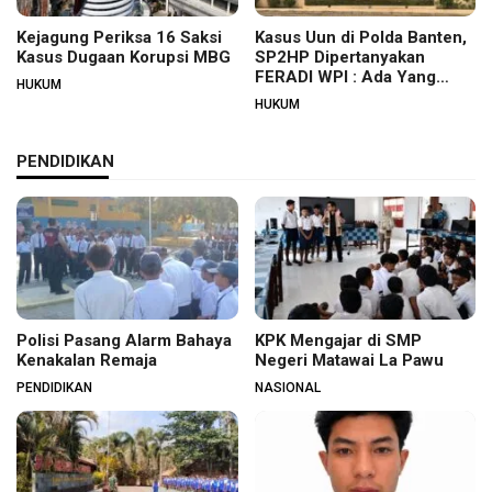
Kejagung Periksa 16 Saksi
Kasus Uun di Polda Banten,
Kasus Dugaan Korupsi MBG
SP2HP Dipertanyakan
FERADI WPI : Ada Yang
HUKUM
Tidak Beres?
HUKUM
PENDIDIKAN
Polisi Pasang Alarm Bahaya
KPK Mengajar di SMP
Kenakalan Remaja
Negeri Matawai La Pawu
PENDIDIKAN
NASIONAL