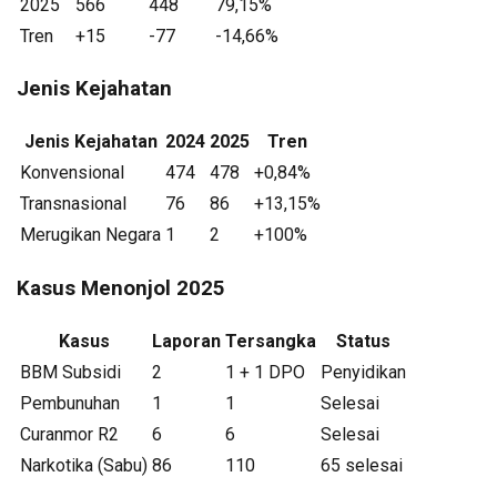
2025
566
448
79,15%
Tren
+15
-77
-14,66%
Jenis Kejahatan
Jenis Kejahatan
2024
2025
Tren
Konvensional
474
478
+0,84%
Transnasional
76
86
+13,15%
Merugikan Negara
1
2
+100%
Kasus Menonjol 2025
Kasus
Laporan
Tersangka
Status
BBM Subsidi
2
1 + 1 DPO
Penyidikan
Pembunuhan
1
1
Selesai
Curanmor R2
6
6
Selesai
Narkotika (Sabu)
86
110
65 selesai