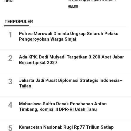
OPINI
Menata Hati dan Iman
RELIGI
TERPOPULER
1
Polres Morowali Diminta Ungkap Seluruh Pelaku
Pengeroyokan Warga Sinjai
2
Ada KPK, Dedi Mulyadi Targetkan 3.200 Aset Jabar
Bersertipikat 2027
3
Jakarta Jadi Pusat Diplomasi Strategis Indonesia–
Tailan
4
Mahasiswa Sultra Desak Penahanan Anton
Timbang, Komisi III DPR-RI Udah Tahu
5
Kemacetan Nasional: Rugi Rp77 Triliun Setiap