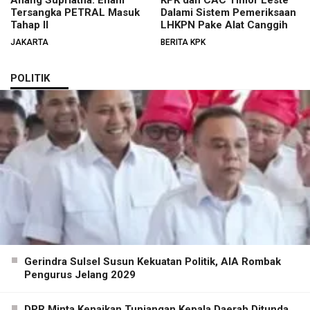
Anang Supriatna: Enam
KPK dan CAC Timor Leste
Tersangka PETRAL Masuk
Dalami Sistem Pemeriksaan
Tahap II
LHKPN Pake Alat Canggih
JAKARTA
BERITA KPK
POLITIK
Gerindra Sulsel Susun Kekuatan Politik, AIA Rombak
Pengurus Jelang 2029
DPR Minta Kenaikan Tunjangan Kepala Daerah Ditunda