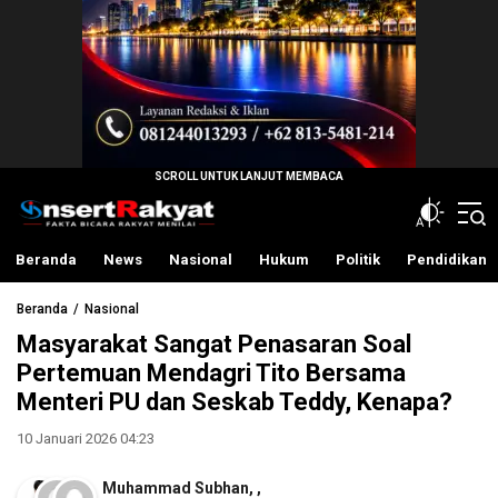
InsertRakyat.com
Fakta Bicara Rakyat Menilai
Beranda
News
Nasional
Hukum
Politik
Pendidikan
Beranda
Nasional
Masyarakat Sangat Penasaran Soal
Pertemuan Mendagri Tito Bersama
Menteri PU dan Seskab Teddy, Kenapa?
10 Januari 2026 04:23
Muhammad Subhan
,
,