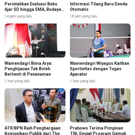
Perintahkan Evaluasi Buku
Informasi Tilang Baru Denda
Ajar SD hingga SMA, Budaya
Otomatis
Membaca Digenjot
14 jam yang lalu
18 jam yang lalu
Wamendagri Bima Arya:
Wamendagri Wiyagus Kaitkan
Penghijauan Tak Boleh
Sportivitas dengan Tugas
Berhenti di Penanaman
Aparatur
1 hari yang lalu
1 hari yang lalu
ATR/BPN Raih Penghargaan
Prabowo Terima Pimpinan
Komunikasi Publik dari The
TNI, Empat Program Gemuk