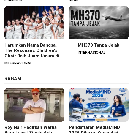
Harumkan Nama Bangsa,
MH370 Tanpa Jejak
The Resonanz Children’s
INTERNASIONAL
Choir Raih Juara Umum di
Hungaria
INTERNASIONAL
RAGAM
Roy Nair Hadirkan Warna
Pendaftaran MediaMIND
Baru Lewat Single Ada
2026 Dibuka, Kompetisi