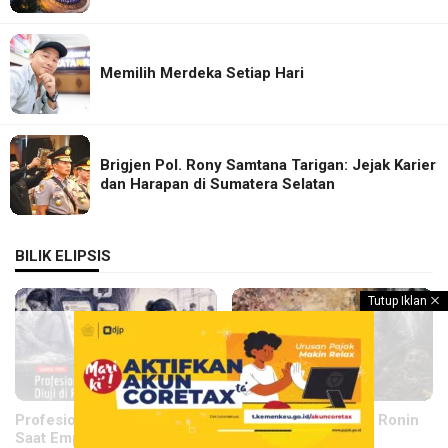
Memilih Merdeka Setiap Hari
Brigjen Pol. Rony Samtana Tarigan: Jejak Karier
dan Harapan di Sumatera Selatan
BILIK ELIPSIS
Tutup Iklan
Profesionalisme Nakes:
Sepasang Pedang Ronin
Saat Empati Diuji di Ruang
BILIK ELIPSIS