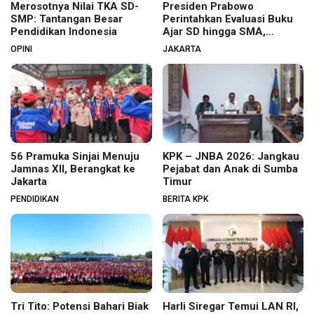
Merosotnya Nilai TKA SD-
Presiden Prabowo
SMP: Tantangan Besar
Perintahkan Evaluasi Buku
Pendidikan Indonesia
Ajar SD hingga SMA,
Budaya Membaca Digenjot
OPINI
JAKARTA
56 Pramuka Sinjai Menuju
KPK – JNBA 2026: Jangkau
Jamnas XII, Berangkat ke
Pejabat dan Anak di Sumba
Jakarta
Timur
PENDIDIKAN
BERITA KPK
Tri Tito: Potensi Bahari Biak
Harli Siregar Temui LAN RI,