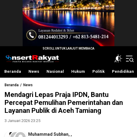
InsertRakyat.com
Fakta Bicara Rakyat Menilai
Beranda
News
Nasional
Hukum
Politik
Pendidikan
Beranda
News
Mendagri Lepas Praja IPDN, Bantu
Percepat Pemulihan Pemerintahan dan
Layanan Publik di Aceh Tamiang
3 Januari 2026 23:25
Muhammad Subhan
,
,