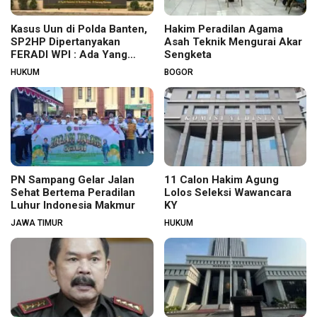
Kasus Uun di Polda Banten,
Hakim Peradilan Agama
SP2HP Dipertanyakan
Asah Teknik Mengurai Akar
FERADI WPI : Ada Yang
Sengketa
Tidak Beres?
HUKUM
BOGOR
PN Sampang Gelar Jalan
11 Calon Hakim Agung
Sehat Bertema Peradilan
Lolos Seleksi Wawancara
Luhur Indonesia Makmur
KY
JAWA TIMUR
HUKUM