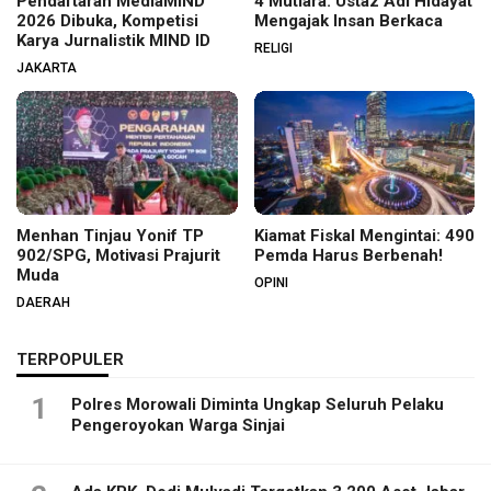
Pendaftaran MediaMIND
4 Mutiara: Ustaz Adi Hidayat
2026 Dibuka, Kompetisi
Mengajak Insan Berkaca
Karya Jurnalistik MIND ID
RELIGI
JAKARTA
Menhan Tinjau Yonif TP
Kiamat Fiskal Mengintai: 490
902/SPG, Motivasi Prajurit
Pemda Harus Berbenah!
Muda
OPINI
DAERAH
TERPOPULER
1
Polres Morowali Diminta Ungkap Seluruh Pelaku
Pengeroyokan Warga Sinjai