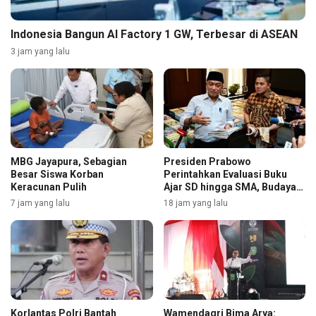
Indonesia Bangun AI Factory 1 GW, Terbesar di ASEAN
3 jam yang lalu
MBG Jayapura, Sebagian
Presiden Prabowo
Besar Siswa Korban
Perintahkan Evaluasi Buku
Keracunan Pulih
Ajar SD hingga SMA, Budaya
Membaca Digenjot
7 jam yang lalu
18 jam yang lalu
Korlantas Polri Bantah
Wamendagri Bima Arya: