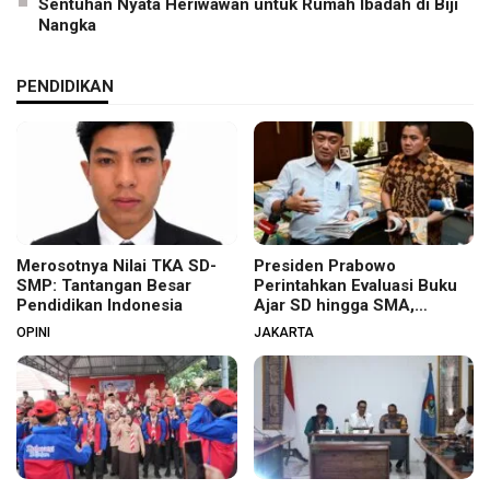
Sentuhan Nyata Heriwawan untuk Rumah Ibadah di Biji
Nangka
PENDIDIKAN
Merosotnya Nilai TKA SD-
Presiden Prabowo
SMP: Tantangan Besar
Perintahkan Evaluasi Buku
Pendidikan Indonesia
Ajar SD hingga SMA,
Budaya Membaca Digenjot
OPINI
JAKARTA