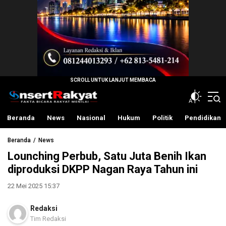
InsertRakyat.com
Fakta Bicara Rakyat Menilai
Beranda
News
Nasional
Hukum
Politik
Pendidikan
Beranda
News
Lounching Perbub, Satu Juta Benih Ikan
diproduksi DKPP Nagan Raya Tahun ini
22 Mei 2025 15:37
Redaksi
Tim Redaksi