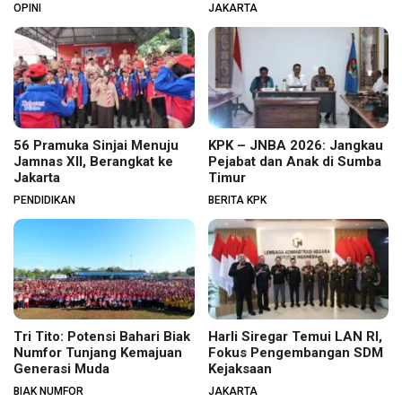
Budaya Membaca Digenjot
OPINI
JAKARTA
56 Pramuka Sinjai Menuju
KPK – JNBA 2026: Jangkau
Jamnas XII, Berangkat ke
Pejabat dan Anak di Sumba
Jakarta
Timur
PENDIDIKAN
BERITA KPK
Tri Tito: Potensi Bahari Biak
Harli Siregar Temui LAN RI,
Numfor Tunjang Kemajuan
Fokus Pengembangan SDM
Generasi Muda
Kejaksaan
BIAK NUMFOR
JAKARTA