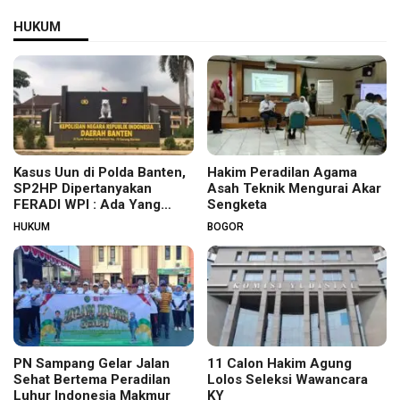
HUKUM
Kasus Uun di Polda Banten,
Hakim Peradilan Agama
SP2HP Dipertanyakan
Asah Teknik Mengurai Akar
FERADI WPI : Ada Yang
Sengketa
Tidak Beres?
HUKUM
BOGOR
PN Sampang Gelar Jalan
11 Calon Hakim Agung
Sehat Bertema Peradilan
Lolos Seleksi Wawancara
Luhur Indonesia Makmur
KY