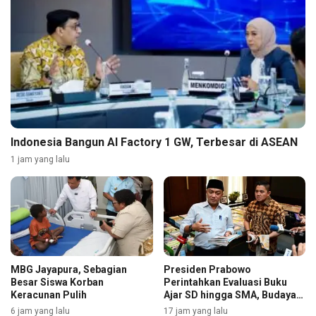
Indonesia Bangun AI Factory 1 GW, Terbesar di ASEAN
1 jam yang lalu
MBG Jayapura, Sebagian
Presiden Prabowo
Besar Siswa Korban
Perintahkan Evaluasi Buku
Keracunan Pulih
Ajar SD hingga SMA, Budaya
Membaca Digenjot
6 jam yang lalu
17 jam yang lalu