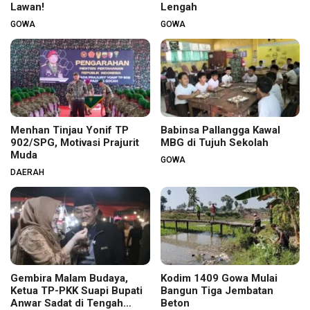
Lawan!
Lengah
GOWA
GOWA
Menhan Tinjau Yonif TP
Babinsa Pallangga Kawal
902/SPG, Motivasi Prajurit
MBG di Tujuh Sekolah
Muda
GOWA
DAERAH
Gembira Malam Budaya,
Kodim 1409 Gowa Mulai
Ketua TP-PKK Suapi Bupati
Bangun Tiga Jembatan
Anwar Sadat di Tengah
Beton