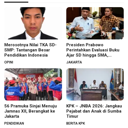
Merosotnya Nilai TKA SD-
Presiden Prabowo
SMP: Tantangan Besar
Perintahkan Evaluasi Buku
Pendidikan Indonesia
Ajar SD hingga SMA,
Budaya Membaca Digenjot
OPINI
JAKARTA
56 Pramuka Sinjai Menuju
KPK – JNBA 2026: Jangkau
Jamnas XII, Berangkat ke
Pejabat dan Anak di Sumba
Jakarta
Timur
PENDIDIKAN
BERITA KPK