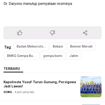
Dr. Daryono menutup pernyataan resminya.
Badan Meteorologi Klimatologi dan Geofisika
Bekasi
Benner Meriah
Tag:
BMKG Gempa Bumi
gempa bumi
Jatim
TERBARU
Kapolresta Yusuf Turun Gunung, Persigowa
Jadi Lawan!
GOWA
4 jam yang lalu