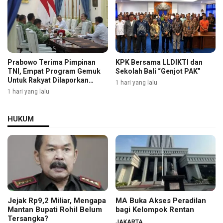
Prabowo Terima Pimpinan
KPK Bersama LLDIKTI dan
TNI, Empat Program Gemuk
Sekolah Bali “Genjot PAK”
Untuk Rakyat Dilaporkan
1 hari yang lalu
Selengkapnya
1 hari yang lalu
HUKUM
Jejak Rp9,2 Miliar, Mengapa
MA Buka Akses Peradilan
Mantan Bupati Rohil Belum
bagi Kelompok Rentan
Tersangka?
JAKARTA