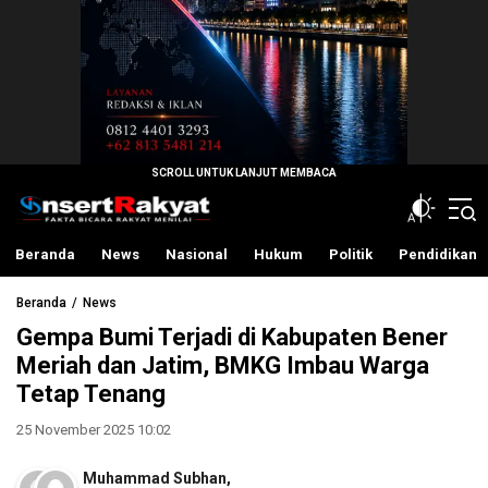
InsertRakyat.com
Fakta Bicara Rakyat Menilai
Beranda
News
Nasional
Hukum
Politik
Pendidikan
Beranda
News
Gempa Bumi Terjadi di Kabupaten Bener
Meriah dan Jatim, BMKG Imbau Warga
Tetap Tenang
25 November 2025 10:02
Muhammad Subhan
,