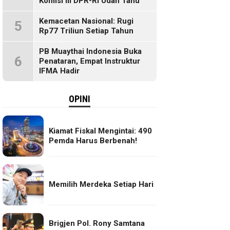
Komisi III DPR-RI Udah Tahu
Kemacetan Nasional: Rugi
5
Rp77 Triliun Setiap Tahun
PB Muaythai Indonesia Buka
6
Penataran, Empat Instruktur
IFMA Hadir
OPINI
Kiamat Fiskal Mengintai: 490
Pemda Harus Berbenah!
Memilih Merdeka Setiap Hari
Brigjen Pol. Rony Samtana