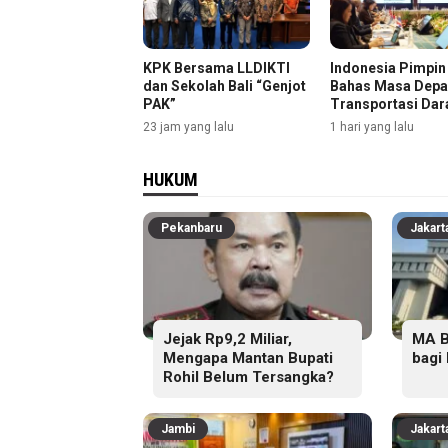
KPK Bersama LLDIKTI
Indonesia Pimpi
dan Sekolah Bali “Genjot
Bahas Masa Dep
PAK”
Transportasi Dar
23 jam yang lalu
1 hari yang lalu
HUKUM
Pekanbaru
Jakart
Jejak Rp9,2 Miliar,
MA B
Mengapa Mantan Bupati
bagi
Rohil Belum Tersangka?
Jambi
Jakart