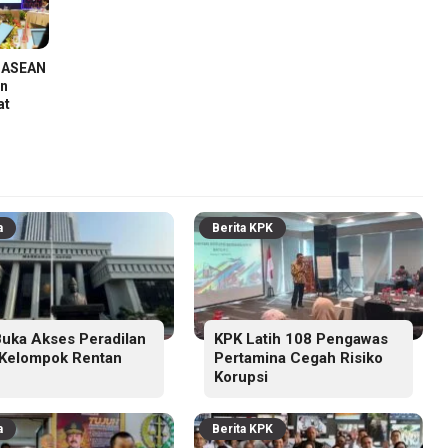
n ASEAN
an
at
a
Berita KPK
uka Akses Peradilan
KPK Latih 108 Pengawas
 Kelompok Rentan
Pertamina Cegah Risiko
Korupsi
a
Berita KPK