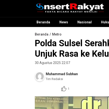
InsertRakyat.com
Fakta Bicara Rakyat Menilai
Beranda
News
Nasional
Huk
Beranda
Metro
Polda Sulsel Sera
Unjuk Rasa ke Kel
30 Agustus 2025 22:07
Muhammad Subhan
Tim Redaksi
1