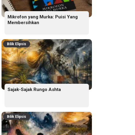
Mikrofon yang Murka: Puisi Yang
Membersihkan
Bilik Elipsis
Sajak-Sajak Rungo Ashta
Bilik Elipsis