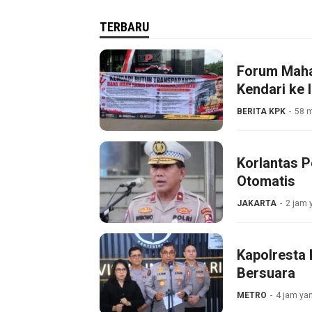
TERBARU
Forum Maha
Kendari ke I
BERITA KPK
58 m
Korlantas P
Otomatis
JAKARTA
2 jam 
Kapolresta 
Bersuara
METRO
4 jam yan