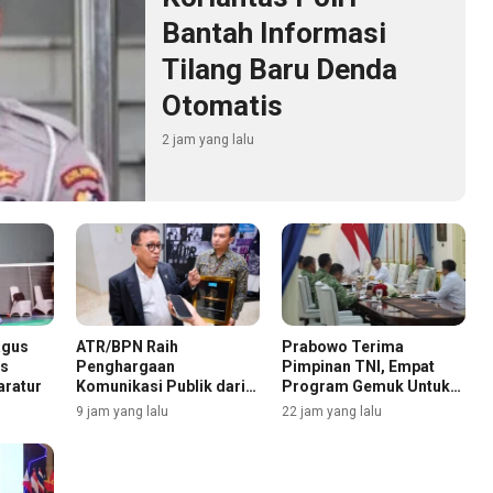
Bantah Informasi
Tilang Baru Denda
Otomatis
2 jam yang lalu
agus
ATR/BPN Raih
Prabowo Terima
as
Penghargaan
Pimpinan TNI, Empat
aratur
Komunikasi Publik dari
Program Gemuk Untuk
The Iconomics
Rakyat Dilaporkan
9 jam yang lalu
22 jam yang lalu
Selengkapnya