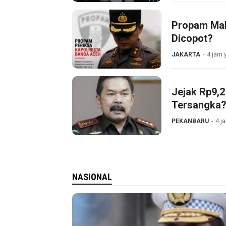
Propam Mab
Dicopot?
JAKARTA
4 jam 
Jejak Rp9,2
Tersangka
PEKANBARU
4 j
NASIONAL