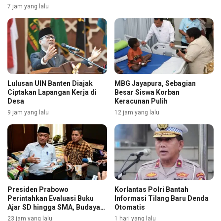
7 jam yang lalu
Lulusan UIN Banten Diajak
MBG Jayapura, Sebagian
Ciptakan Lapangan Kerja di
Besar Siswa Korban
Desa
Keracunan Pulih
9 jam yang lalu
12 jam yang lalu
Presiden Prabowo
Korlantas Polri Bantah
Perintahkan Evaluasi Buku
Informasi Tilang Baru Denda
Ajar SD hingga SMA, Budaya
Otomatis
Membaca Digenjot
23 jam yang lalu
1 hari yang lalu