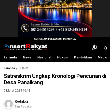
InsertRakyat.com
Fakta Bicara Rakyat Menilai
Beranda
News
Nasional
Hukum
Pendidikan
Metro
Beranda
Hukum
Satreskrim Ungkap Kronologi Pencurian di
Desa Panaikang
5 Maret 2025 16:18
Redaksi
Tim Redaksi