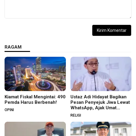
RAGAM
Kiamat Fiskal Mengintai: 490
Ustaz Adi Hidayat Bagikan
Pemda Harus Berbenah!
Pesan Penyejuk Jiwa Lewat
WhatsApp, Ajak Umat
OPINI
Menata Hati dan Iman
RELIGI