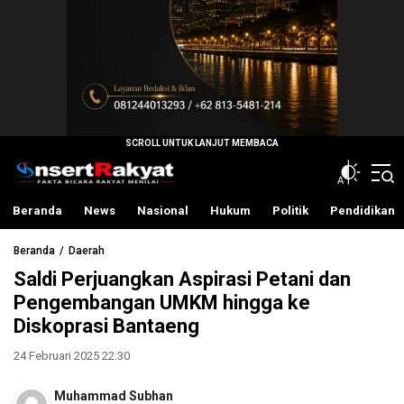
InsertRakyat.com
Fakta Bicara Rakyat Menilai
Beranda
News
Nasional
Hukum
Politik
Pendidikan
Beranda
Daerah
Saldi Perjuangkan Aspirasi Petani dan
Pengembangan UMKM hingga ke
Diskoprasi Bantaeng
24 Februari 2025 22:30
Muhammad Subhan