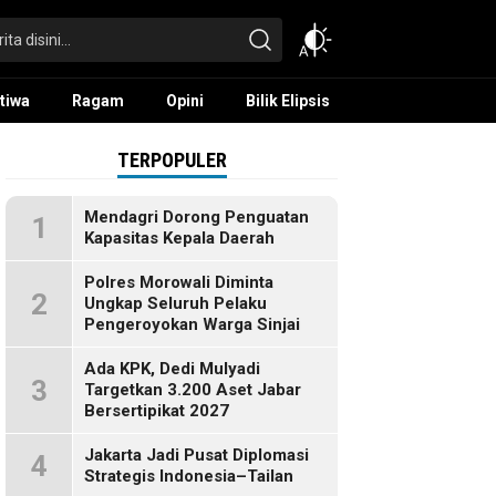
tiwa
Ragam
Opini
Bilik Elipsis
TERPOPULER
Mendagri Dorong Penguatan
1
Kapasitas Kepala Daerah
Polres Morowali Diminta
2
Ungkap Seluruh Pelaku
Pengeroyokan Warga Sinjai
Ada KPK, Dedi Mulyadi
3
Targetkan 3.200 Aset Jabar
Bersertipikat 2027
Jakarta Jadi Pusat Diplomasi
4
Strategis Indonesia–Tailan