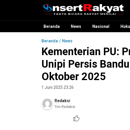
InsertRakyat.com
Fakta Bicara Rakyat Menilai
Beranda
News
Nasional
Huk
Beranda
News
Kementerian PU: P
Unipi Persis Band
Oktober 2025
1 Juni 2025 23:26
Redaksi
Tim Redaksi