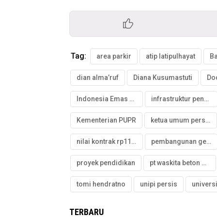
Tag:
area parkir
atip latipulhayat
B
dian alma’ruf
Diana Kusumastuti
Do
Indonesia Emas 2045
infrastruktur pendidikan
Kementerian PUPR
ketua umum persis
nilai kontrak rp1171 miliar
pembangunan gedung
proyek pendidikan
pt waskita beton precast
tomi hendratno
unipi persis
TERBARU