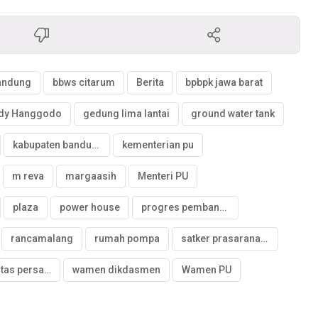
andung
bbws citarum
Berita
bpbpk jawa barat
dy Hanggodo
gedung lima lantai
ground water tank
kabupaten bandung
kementerian pu
m reva
margaasih
Menteri PU
plaza
power house
progres pembangunan
rancamalang
rumah pompa
satker prasarana strategis
universitas persatuan islam
wamen dikdasmen
Wamen PU