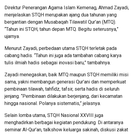
Direktur Penerangan Agama Islam Kemenag, Ahmad Zayadi,
menjelaskan STQH merupakan ajang dua tahunan yang
bergantian dengan Musabaqah Tilawatil Qur’an (MTQ).
“Tahun ini STQH, tahun depan MTQ. Begitu seterusnya,”
ujarnya.
Menurut Zayadi, perbedaan utama STQH terletak pada
cabang hadis. “Tahun ini juga ada tambahan cabang karya
tulis ilmiah hadis sebagai inovasi baru,” tambahnya.
Zayadi menegaskan, baik MTQ maupun STQH memiliki misi
sama, yakni membangun generasi Qur’ani dan memperkuat
pembinaan tilawah, tahfidz, tafsir, serta hadis di seluruh
jenjang. “Pembinaan dilakukan berjenjang, dari kecamatan
hingga nasional. Polanya sistematis,” jelasnya.
Selain lomba utama, STQH Nasional XXVIII juga
menghadirkan berbagai kegiatan pendukung. Di antaranya
seminar Al-Qur’an, talkshow keluarga sakinah, diskusi zakat