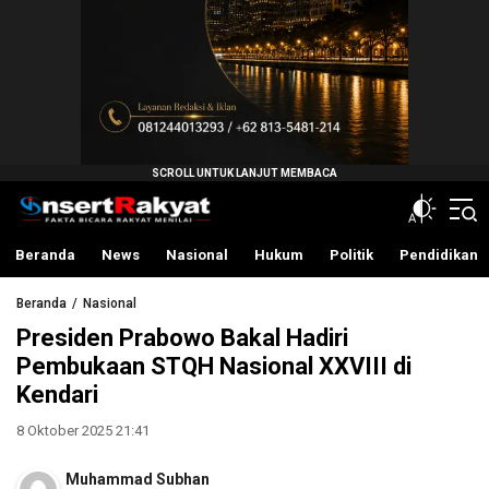
InsertRakyat.com
Fakta Bicara Rakyat Menilai
Beranda
News
Nasional
Hukum
Politik
Pendidikan
Beranda
Nasional
Presiden Prabowo Bakal Hadiri
Pembukaan STQH Nasional XXVIII di
Kendari
8 Oktober 2025 21:41
Muhammad Subhan