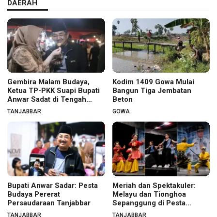
DAERAH
Gembira Malam Budaya,
Kodim 1409 Gowa Mulai
Ketua TP-PKK Suapi Bupati
Bangun Tiga Jembatan
Anwar Sadat di Tengah
Beton
Warga
TANJABBAR
GOWA
Bupati Anwar Sadar: Pesta
Meriah dan Spektakuler:
Budaya Pererat
Melayu dan Tionghoa
Persaudaraan Tanjabbar
Sepanggung di Pesta
Budaya Tanjabbar
TANJABBAR
TANJABBAR