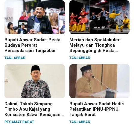
Bupati Anwar Sadar: Pesta
Meriah dan Spektakuler:
Budaya Pererat
Melayu dan Tionghoa
Persaudaraan Tanjabbar
Sepanggung di Pesta
Budaya Tanjabbar
TANJABBAR
TANJABBAR
Dalimi, Tokoh Simpang
Bupati Anwar Sadat Hadiri
Timbo Abu Kajai yang
Pelantikan IPNU-IPPNU
Konsisten Kawal Kemajuan
Tanjab Barat
Nagari
PESAMAT BARAT
TANJABBAR