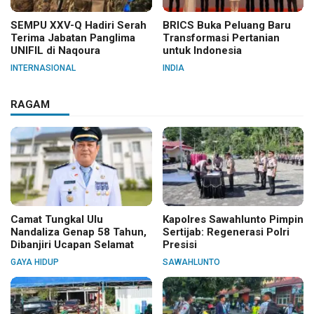
SEMPU XXV-Q Hadiri Serah
BRICS Buka Peluang Baru
Terima Jabatan Panglima
Transformasi Pertanian
UNIFIL di Naqoura
untuk Indonesia
INTERNASIONAL
INDIA
RAGAM
Camat Tungkal Ulu
Kapolres Sawahlunto Pimpin
Nandaliza Genap 58 Tahun,
Sertijab: Regenerasi Polri
Dibanjiri Ucapan Selamat
Presisi
GAYA HIDUP
SAWAHLUNTO