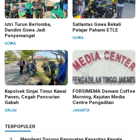
Istri Turun Berlomba,
Satlantas Gowa Bekali
Dandim Gowa Jadi
Pelajar Pahami ETLE
Penyemangat
GOWA
GOWA
Kapolsek Sinjai Timur Kawal
FORSIMEMA Demam Coffee
Panen, Cegah Pencurian
Morning, Kejutan Media
Gabah
Centre Pengadilan
SINJAI
JAKARTA
TERPOPULER
Mendagri Dorong Penguatan Kapasitas Kepala