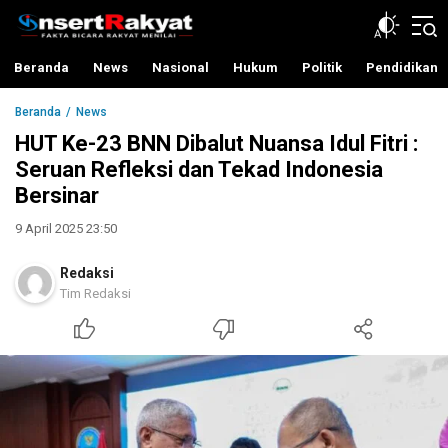
InsertRakyat.com
Fakta Bicara Rakyat Menilai
Beranda
News
Nasional
Hukum
Politik
Pendidikan
Beranda
News
HUT Ke-23 BNN Dibalut Nuansa Idul Fitri :
Seruan Refleksi dan Tekad Indonesia
Bersinar
9 April 2025 23:50
Redaksi
Tim Redaksi