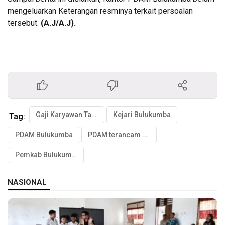
mengeluarkan Keterangan resminya terkait persoalan
tersebut.
(A.J/A.J).
Gaji Karyawan Tak Dibayar
Kejari Bulukumba
Tag:
PDAM Bulukumba
PDAM terancam di tutup
Pemkab Bulukumba
NASIONAL