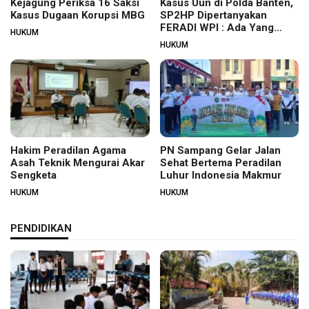
Kejagung Periksa 16 Saksi
Kasus Uun di Polda Banten,
Kasus Dugaan Korupsi MBG
SP2HP Dipertanyakan
FERADI WPI : Ada Yang
HUKUM
Tidak Beres?
HUKUM
Hakim Peradilan Agama
PN Sampang Gelar Jalan
Asah Teknik Mengurai Akar
Sehat Bertema Peradilan
Sengketa
Luhur Indonesia Makmur
HUKUM
HUKUM
PENDIDIKAN