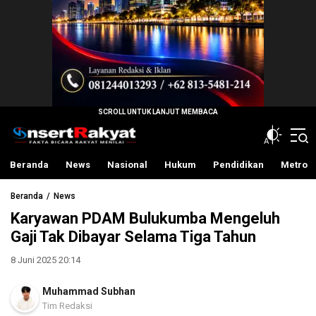
InsertRakyat.com
Fakta Bicara Rakyat Menilai
Beranda
News
Nasional
Hukum
Pendidikan
Metro
Beranda
News
Karyawan PDAM Bulukumba Mengeluh
Gaji Tak Dibayar Selama Tiga Tahun
8 Juni 2025 20:14
Muhammad Subhan
Tim Redaksi