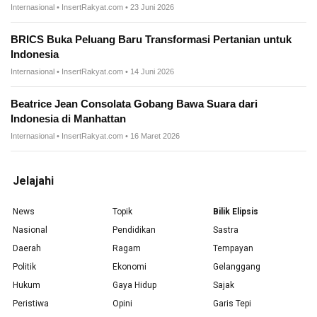
Internasional • InsertRakyat.com • 23 Juni 2026
BRICS Buka Peluang Baru Transformasi Pertanian untuk
Indonesia
Internasional • InsertRakyat.com • 14 Juni 2026
Beatrice Jean Consolata Gobang Bawa Suara dari
Indonesia di Manhattan
Internasional • InsertRakyat.com • 16 Maret 2026
Jelajahi
News
Topik
Bilik Elipsis
Nasional
Pendidikan
Sastra
Daerah
Ragam
Tempayan
Politik
Ekonomi
Gelanggang
Hukum
Gaya Hidup
Sajak
Peristiwa
Opini
Garis Tepi