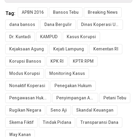
APBN 2016
Bansos Tebu
Breaking News
Tag:
dana bansos
Dana Bergulir
Dinas Koperasi UMKM
Dr. Kuntadi
KAMPUD
Kasus Korupsi
Kejaksaan Agung
Kejati Lampung
Kementan RI
Korupsi Bansos
KPK RI
KPTR RPM
Modus Korupsi
Monitoring Kasus
Nonaktif Koperasi
Penegakan Hukum
Pengawasan Hukum
Penyimpangan Anggaran
Petani Tebu
Rugikan Negara
Seno Aji
Skandal Keuangan
Skema Fiktif
Tindak Pidana
Transparansi Dana
Way Kanan