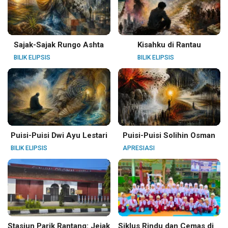
Sajak-Sajak Rungo Ashta
Kisahku di Rantau
BILIK ELIPSIS
BILIK ELIPSIS
Puisi-Puisi Dwi Ayu Lestari
Puisi-Puisi Solihin Osman
BILIK ELIPSIS
APRESIASI
Stasiun Parik Rantang: Jejak
Siklus Rindu dan Cemas di