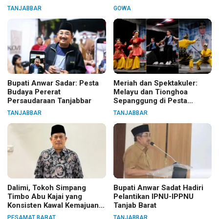
Warga
TANJABBAR
GOWA
Bupati Anwar Sadar: Pesta
Meriah dan Spektakuler:
Budaya Pererat
Melayu dan Tionghoa
Persaudaraan Tanjabbar
Sepanggung di Pesta
Budaya Tanjabbar
TANJABBAR
TANJABBAR
Dalimi, Tokoh Simpang
Bupati Anwar Sadat Hadiri
Timbo Abu Kajai yang
Pelantikan IPNU-IPPNU
Konsisten Kawal Kemajuan
Tanjab Barat
Nagari
PESAMAT BARAT
TANJABBAR