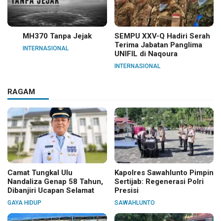
MH370 Tanpa Jejak
SEMPU XXV-Q Hadiri Serah
Terima Jabatan Panglima
INTERNASIONAL
UNIFIL di Naqoura
INTERNASIONAL
RAGAM
Camat Tungkal Ulu
Kapolres Sawahlunto Pimpin
Nandaliza Genap 58 Tahun,
Sertijab: Regenerasi Polri
Dibanjiri Ucapan Selamat
Presisi
GAYA HIDUP
SAWAHLUNTO