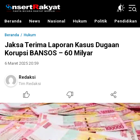
InsertRakyat.com
Fakta Bicara Rakyat Menilai
Beranda
News
Nasional
Hukum
Politik
Pendidikan
Beranda
Hukum
Jaksa Terima Laporan Kasus Dugaan
Korupsi BANSOS – 60 Milyar
6 Maret 2025 20:59
Redaksi
Tim Redaksi