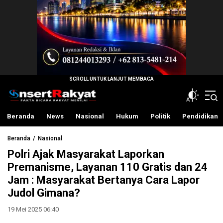
InsertRakyat.com
Fakta Bicara Rakyat Menilai
Beranda
News
Nasional
Hukum
Politik
Pendidikan
Beranda
Nasional
Polri Ajak Masyarakat Laporkan
Premanisme, Layanan 110 Gratis dan 24
Jam : Masyarakat Bertanya Cara Lapor
Judol Gimana?
19 Mei 2025 06:40