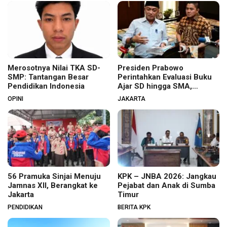
Merosotnya Nilai TKA SD-
Presiden Prabowo
SMP: Tantangan Besar
Perintahkan Evaluasi Buku
Pendidikan Indonesia
Ajar SD hingga SMA,
Budaya Membaca Digenjot
OPINI
JAKARTA
56 Pramuka Sinjai Menuju
KPK – JNBA 2026: Jangkau
Jamnas XII, Berangkat ke
Pejabat dan Anak di Sumba
Jakarta
Timur
PENDIDIKAN
BERITA KPK