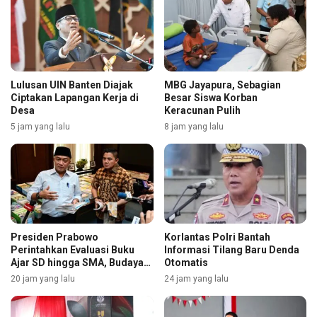
Lulusan UIN Banten Diajak
MBG Jayapura, Sebagian
Ciptakan Lapangan Kerja di
Besar Siswa Korban
Desa
Keracunan Pulih
5 jam yang lalu
8 jam yang lalu
Presiden Prabowo
Korlantas Polri Bantah
Perintahkan Evaluasi Buku
Informasi Tilang Baru Denda
Ajar SD hingga SMA, Budaya
Otomatis
Membaca Digenjot
20 jam yang lalu
24 jam yang lalu