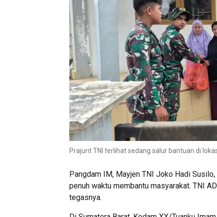
Prajurit TNI terlihat sedang salur bantuan di lok
Pangdam IM, Mayjen TNI Joko Hadi Susilo, S.I
penuh waktu membantu masyarakat. TNI AD a
tegasnya.
Di Sumatera Barat, Kodam XX/Tuanku Imam 