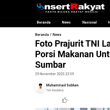
InsertRakyat.com
Fakta Bicara Rakyat Menilai
Beranda
News
Nasional
Beranda
News
Foto Prajurit TNI 
Porsi Makanan Unt
Sumbar
29 November 2025 23:59
Muhammad Subhan
Tim Redaksi