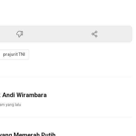
prajurit TNI
k Andi Wirambara
jam yang lalu
yang Memerah Putih