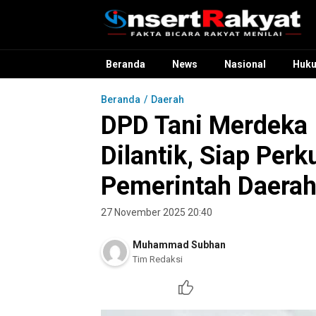
InsertRakyat.com
Fakta Bicara Rakyat Menilai
Beranda
News
Nasional
Huk
Beranda
Daerah
DPD Tani Merdeka 
Dilantik, Siap Perk
Pemerintah Daera
27 November 2025 20:40
Muhammad Subhan
Tim Redaksi