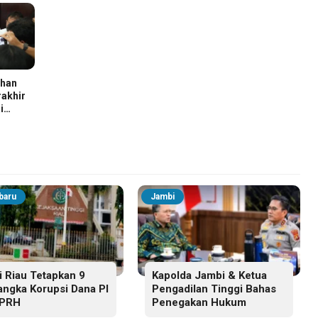
ahan
rakhir
i
baru
Jambi
i Riau Tetapkan 9
Kapolda Jambi & Ketua
angka Korupsi Dana PI
Pengadilan Tinggi Bahas
SPRH
Penegakan Hukum