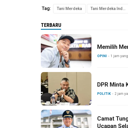
Tag:
Tani Merdeka
Tani Merdeka Indonesia
TERBARU
Memilih Mer
OPINI
1 jam yang
DPR Minta 
POLITIK
2 jam ya
Camat Tungk
Ucapan Sel