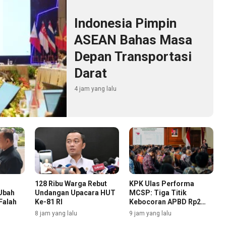
Indonesia Pimpin
ASEAN Bahas Masa
Depan Transportasi
Darat
4 jam yang lalu
128 Ribu Warga Rebut
KPK Ulas Performa
Ubah
Undangan Upacara HUT
MCSP: Tiga Titik
Falah
Ke-81 RI
Kebocoran APBD Rp2
Triliun
8 jam yang lalu
9 jam yang lalu