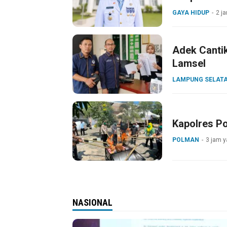
GAYA HIDUP
2 j
Adek Cantik
Lamsel
LAMPUNG SELAT
Kapolres Po
POLMAN
3 jam y
NASIONAL