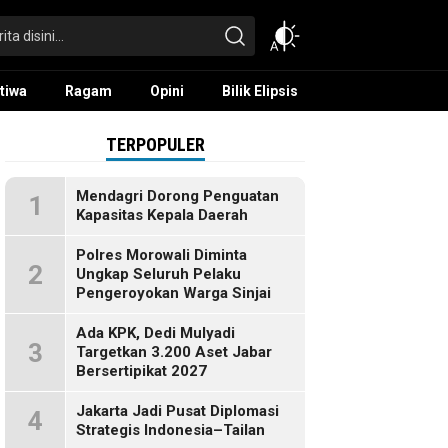
tiwa
Ragam
Opini
Bilik Elipsis
TERPOPULER
Mendagri Dorong Penguatan
1
Kapasitas Kepala Daerah
Polres Morowali Diminta
2
Ungkap Seluruh Pelaku
Pengeroyokan Warga Sinjai
Ada KPK, Dedi Mulyadi
3
Targetkan 3.200 Aset Jabar
Bersertipikat 2027
Jakarta Jadi Pusat Diplomasi
4
Strategis Indonesia–Tailan