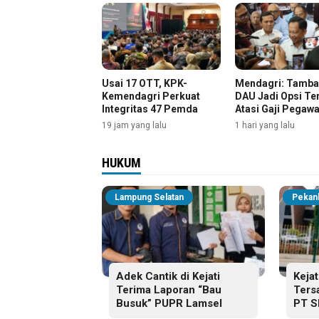
Usai 17 OTT, KPK-
Mendagri: Tamb
Kemendagri Perkuat
DAU Jadi Opsi Te
Integritas 47 Pemda
Atasi Gaji Pegawa
Pemda
19 jam yang lalu
1 hari yang lalu
HUKUM
Lampung Selatan
Pekan
Adek Cantik di Kejati
Kejat
Terima Laporan “Bau
Ters
Busuk” PUPR Lamsel
PT 