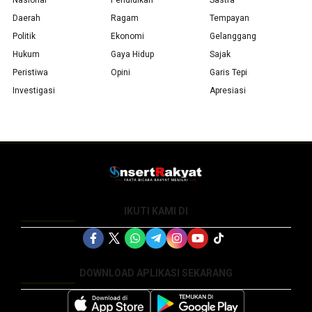
Nasional
Pendidikan
Sastra
Daerah
Ragam
Tempayan
Politik
Ekonomi
Gelanggang
Hukum
Gaya Hidup
Sajak
Peristiwa
Opini
Garis Tepi
Investigasi
Apresiasi
IKUTI KAMI DI
DOWNLOAD APLIKASI SEKARANG