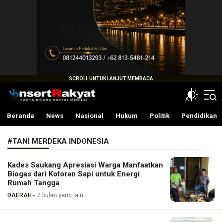
InsertRakyat.com
Fakta Bicara Rakyat Menilai
Beranda
News
Nasional
Hukum
Politik
Pendidikan
#TANI MERDEKA INDONESIA
Kades Saukang Apresiasi Warga Manfaatkan
Biogas dari Kotoran Sapi untuk Energi
Rumah Tangga
DAERAH
7 bulan yang lalu