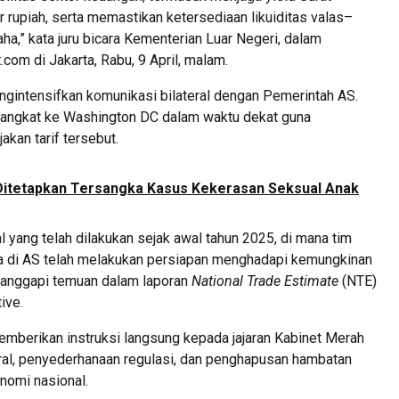
ar rupiah, serta memastikan ketersediaan likuiditas valas–
a,” kata juru bicara Kementerian Luar Negeri, dalam
com di Jakarta, Rabu, 9 April, malam.
ngintensifkan komunikasi bilateral dengan Pemerintah AS.
berangkat ke Washington DC dalam waktu dekat guna
akan tarif tersebut.
Ditetapkan Tersangka Kasus Kekerasan Seksual Anak
l yang telah dilakukan sejak awal tahun 2025, di mana tim
ia di AS telah melakukan persiapan menghadapi kemungkinan
enanggapi temuan dalam laporan
National Trade Estimate
(NTE)
ive.
emberikan instruksi langsung kepada jajaran Kabinet Merah
ral, penyederhanaan regulasi, dan penghapusan hambatan
nomi nasional.