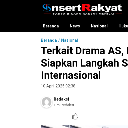
InsertRakyat.com
Fakta Bicara Rakyat Menilai
Beranda
News
Nasional
Huk
Beranda
Nasional
Terkait Drama AS,
Siapkan Langkah S
Internasional
10 April 2025 02:38
Redaksi
Tim Redaksi