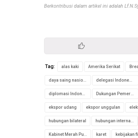
Berkontribusi dalam artikel ini adalah Lf.N.
Tag:
alas kaki
Amerika Serikat
Bre
daya saing nasional
delegasi Indonesia
diplomasi Indonesia
Dukungan Pemerintah
ekspor udang
ekspor unggulan
elek
hubungan bilateral
hubungan internasional
Kabinet Merah Putih
karet
kebijakan f