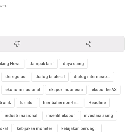
Syam
aking News
dampak tarif
daya saing
deregulasi
dialog bilateral
dialog internasional
ekonomi nasional
ekspor Indonesia
ekspor ke AS
tronik
furnitur
hambatan non-tarif
Headline
industri nasional
insentif ekspor
investasi asing
iskal
kebijakan moneter
kebijakan perdagangan