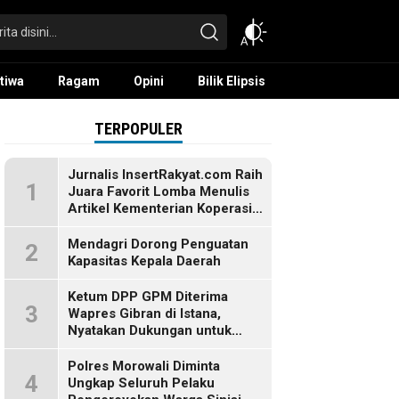
tiwa
Ragam
Opini
Bilik Elipsis
TERPOPULER
Jurnalis InsertRakyat.com Raih
1
Juara Favorit Lomba Menulis
Artikel Kementerian Koperasi
RI
Mendagri Dorong Penguatan
2
Kapasitas Kepala Daerah
Ketum DPP GPM Diterima
3
Wapres Gibran di Istana,
Nyatakan Dukungan untuk
Pemerintahan Prabowo-Gibran
Polres Morowali Diminta
4
Ungkap Seluruh Pelaku