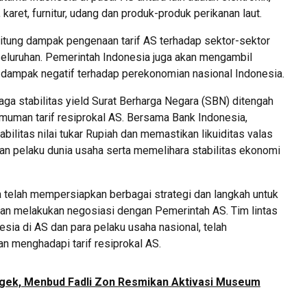
l, karet, furnitur, udang dan produk-produk perikanan laut.
tung dampak pengenaan tarif AS terhadap sektor-sektor
eluruhan. Pemerintah Indonesia juga akan mengambil
i dampak negatif terhadap perekonomian nasional Indonesia.
a stabilitas yield Surat Berharga Negara (SBN) ditengah
muman tarif resiprokal AS. Bersama Bank Indonesia,
bilitas nilai tukar Rupiah dan memastikan likuiditas valas
an pelaku dunia usaha serta memelihara stabilitas ekonomi
ia telah mempersiapkan berbagai strategi dan langkah untuk
dan melakukan negosiasi dengan Pemerintah AS. Tim lintas
sia di AS dan para pelaku usaha nasional, telah
an menghadapi tarif resiprokal AS.
Angek, Menbud Fadli Zon Resmikan Aktivasi Museum