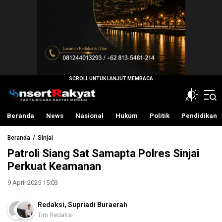
InsertRakyat.com
Fakta Bicara Rakyat Menilai
Beranda
News
Nasional
Hukum
Politik
Pendidikan
Beranda
Sinjai
Patroli Siang Sat Samapta Polres Sinjai
Perkuat Keamanan
9 April 2025 15:03
Redaksi
,
Supriadi Buraerah
Tim Redaksi