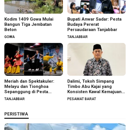
Kodim 1409 Gowa Mulai
Bupati Anwar Sadar: Pesta
Bangun Tiga Jembatan
Budaya Pererat
Beton
Persaudaraan Tanjabbar
GOWA
TANJABBAR
Meriah dan Spektakuler:
Dalimi, Tokoh Simpang
Melayu dan Tionghoa
Timbo Abu Kajai yang
Sepanggung di Pesta
Konsisten Kawal Kemajuan
Budaya Tanjabbar
Nagari
TANJABBAR
PESAMAT BARAT
PERISTIWA