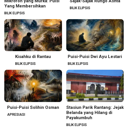
Mikrofon yang Murka: Puisi
Sajak-Sajak Rungo Ashta
Yang Membersihkan
BILIK ELIPSIS
BILIK ELIPSIS
Kisahku di Rantau
Puisi-Puisi Dwi Ayu Lestari
BILIK ELIPSIS
BILIK ELIPSIS
Puisi-Puisi Solihin Osman
Stasiun Parik Rantang: Jejak
Belanda yang Hilang di
APRESIASI
Payakumbuh
BILIK ELIPSIS