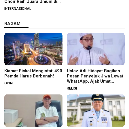
Choir Raih Juara Umum di
Hungaria
INTERNASIONAL
RAGAM
Kiamat Fiskal Mengintai: 490
Ustaz Adi Hidayat Bagikan
Pemda Harus Berbenah!
Pesan Penyejuk Jiwa Lewat
WhatsApp, Ajak Umat
OPINI
Menata Hati dan Iman
RELIGI