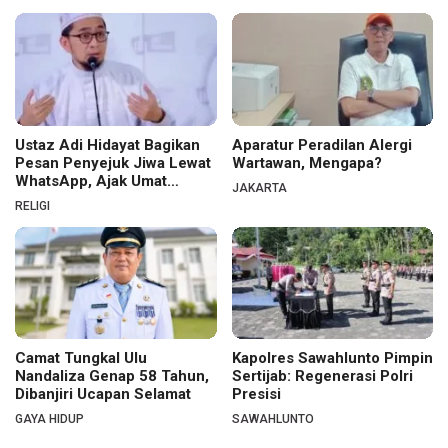
Ustaz Adi Hidayat Bagikan
Aparatur Peradilan Alergi
Pesan Penyejuk Jiwa Lewat
Wartawan, Mengapa?
WhatsApp, Ajak Umat
JAKARTA
Menata Hati dan Iman
RELIGI
Camat Tungkal Ulu
Kapolres Sawahlunto Pimpin
Nandaliza Genap 58 Tahun,
Sertijab: Regenerasi Polri
Dibanjiri Ucapan Selamat
Presisi
GAYA HIDUP
SAWAHLUNTO