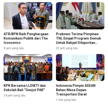
ATR/BPN Raih Penghargaan
Prabowo Terima Pimpinan
Komunikasi Publik dari The
TNI, Empat Program Gemuk
Iconomics
Untuk Rakyat Dilaporkan
Selengkapnya
9 jam yang lalu
22 jam yang lalu
KPK Bersama LLDIKTI dan
Indonesia Pimpin ASEAN
Sekolah Bali “Genjot PAK”
Bahas Masa Depan
Transportasi Darat
24 jam yang lalu
1 hari yang lalu