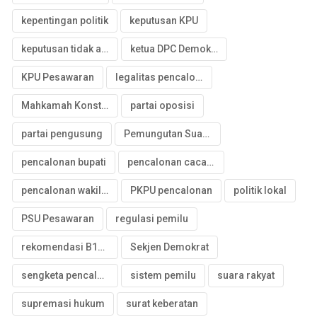
kepentingan politik
keputusan KPU
keputusan tidak adil
ketua DPC Demokrat
KPU Pesawaran
legalitas pencalonan
Mahkamah Konstitusi
partai oposisi
partai pengusung
Pemungutan Suara Ulang
pencalonan bupati
pencalonan cacat hukum
pencalonan wakil bupati
PKPU pencalonan
politik lokal
PSU Pesawaran
regulasi pemilu
rekomendasi B1KWK
Sekjen Demokrat
sengketa pencalonan
sistem pemilu
suara rakyat
supremasi hukum
surat keberatan