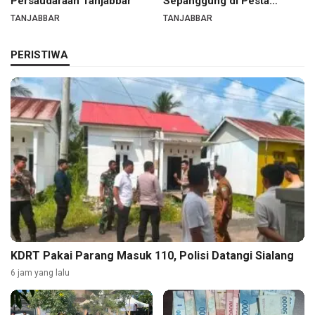
Persaudaraan Tanjabbar
Sepanggung di Pesta
Budaya Tanjabbar
TANJABBAR
TANJABBAR
PERISTIWA
KDRT Pakai Parang Masuk 110, Polisi Datangi Sialang
6 jam yang lalu