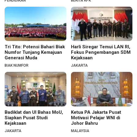
PENDIDIKAN
BERITA KPK
Tri Tito: Potensi Bahari Biak
Harli Siregar Temui LAN RI,
Numfor Tunjang Kemajuan
Fokus Pengembangan SDM
Generasi Muda
Kejaksaan
BIAK NUMFOR
JAKARTA
Badiklat dan UI Bahas MoU,
Ketua PA Jakarta Pusat
Siapkan Pusat Studi
Motivasi Pelajar WNI di
Kejaksaan
Johor Bahru
JAKARTA
MALAYSIA