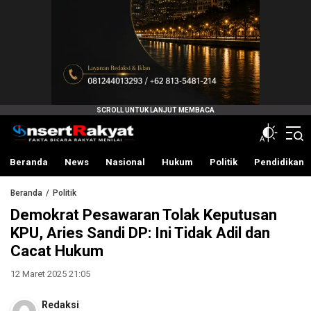
InsertRakyat.com
Fakta Bicara Rakyat Menilai
Beranda
News
Nasional
Hukum
Politik
Pendidikan
Beranda
Politik
Demokrat Pesawaran Tolak Keputusan
KPU, Aries Sandi DP: Ini Tidak Adil dan
Cacat Hukum
12 Maret 2025 21:05
Redaksi