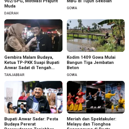
902/SPG, Motivasi Prajurit
MBG di Tujuh Sekolah
Muda
GOWA
DAERAH
Gembira Malam Budaya,
Kodim 1409 Gowa Mulai
Ketua TP-PKK Suapi Bupati
Bangun Tiga Jembatan
Anwar Sadat di Tengah
Beton
Warga
TANJABBAR
GOWA
Bupati Anwar Sadar: Pesta
Meriah dan Spektakuler:
Budaya Pererat
Melayu dan Tionghoa