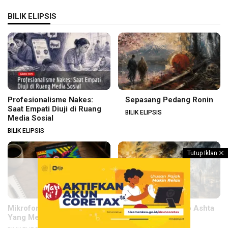
BILIK ELIPSIS
Profesionalisme Nakes:
Sepasang Pedang Ronin
Saat Empati Diuji di Ruang
BILIK ELIPSIS
Media Sosial
BILIK ELIPSIS
Tutup Iklan
Mikrofon yang Murka: Puisi
Sajak-Sajak Rungo Ashta
Yang Membersihkan
BILIK ELIPSIS