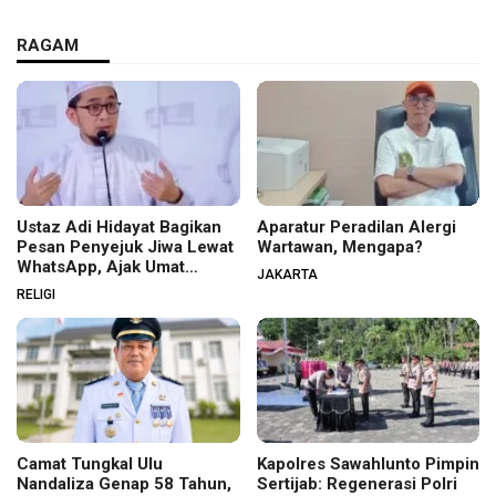
RAGAM
Ustaz Adi Hidayat Bagikan
Aparatur Peradilan Alergi
Pesan Penyejuk Jiwa Lewat
Wartawan, Mengapa?
WhatsApp, Ajak Umat
JAKARTA
Menata Hati dan Iman
RELIGI
Camat Tungkal Ulu
Kapolres Sawahlunto Pimpin
Nandaliza Genap 58 Tahun,
Sertijab: Regenerasi Polri