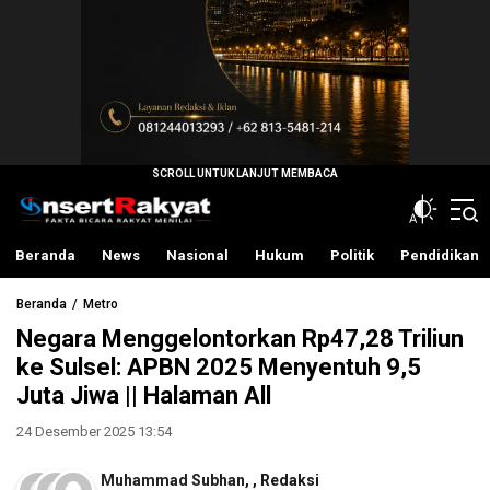
InsertRakyat.com
Fakta Bicara Rakyat Menilai
Beranda
News
Nasional
Hukum
Politik
Pendidikan
Beranda
Metro
Negara Menggelontorkan Rp47,28 Triliun
ke Sulsel: APBN 2025 Menyentuh 9,5
Juta Jiwa || Halaman All
24 Desember 2025 13:54
Muhammad Subhan
,
,
Redaksi