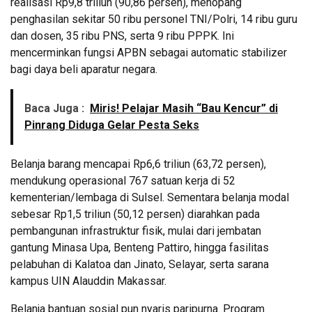
realisasi Rp9,8 triliun (90,86 persen), menopang
penghasilan sekitar 50 ribu personel TNI/Polri, 14 ribu guru
dan dosen, 35 ribu PNS, serta 9 ribu PPPK. Ini
mencerminkan fungsi APBN sebagai automatic stabilizer
bagi daya beli aparatur negara.
Baca Juga :
Miris! Pelajar Masih “Bau Kencur” di
Pinrang Diduga Gelar Pesta Seks
Belanja barang mencapai Rp6,6 triliun (63,72 persen),
mendukung operasional 767 satuan kerja di 52
kementerian/lembaga di Sulsel. Sementara belanja modal
sebesar Rp1,5 triliun (50,12 persen) diarahkan pada
pembangunan infrastruktur fisik, mulai dari jembatan
gantung Minasa Upa, Benteng Pattiro, hingga fasilitas
pelabuhan di Kalatoa dan Jinato, Selayar, serta sarana
kampus UIN Alauddin Makassar.
Belanja bantuan sosial pun nyaris paripurna. Program