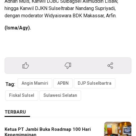
Adnan Muis, Kanwil DJBC Sulbagsel Alimuddin Lisaw,
hingga Kanwil DJKN Sulseltrabar Nandang Supriyadi,
dengan moderator Widyaiswara BDK Makassar, Arfin.
(Isma/Agy).
Angin Mamiri
APBN
DJP Sulselbartra
Tag:
Fiskal Sulsel
Sulawesi Selatan
TERBARU
Ketua PT Jambi Buka Roadmap 100 Hari
Kepemimpinan