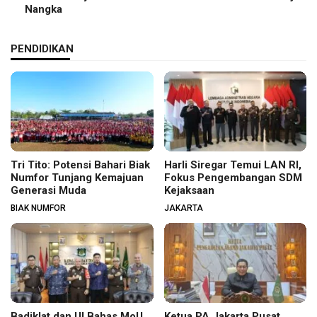
Nangka
PENDIDIKAN
Tri Tito: Potensi Bahari Biak
Harli Siregar Temui LAN RI,
Numfor Tunjang Kemajuan
Fokus Pengembangan SDM
Generasi Muda
Kejaksaan
BIAK NUMFOR
JAKARTA
Badiklat dan UI Bahas MoU,
Ketua PA Jakarta Pusat