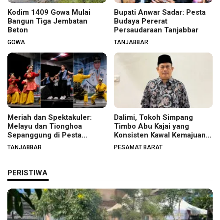
Kodim 1409 Gowa Mulai
Bupati Anwar Sadar: Pesta
Bangun Tiga Jembatan
Budaya Pererat
Beton
Persaudaraan Tanjabbar
GOWA
TANJABBAR
Meriah dan Spektakuler:
Dalimi, Tokoh Simpang
Melayu dan Tionghoa
Timbo Abu Kajai yang
Sepanggung di Pesta
Konsisten Kawal Kemajuan
Budaya Tanjabbar
Nagari
TANJABBAR
PESAMAT BARAT
PERISTIWA