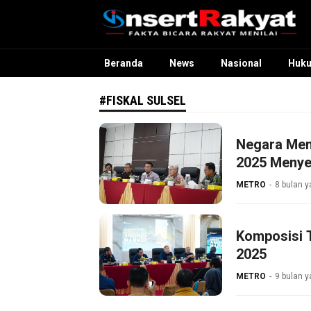
InsertRakyat.com
Fakta Bicara Rakyat Menilai
Beranda
News
Nasional
Huk
#FISKAL SULSEL
Negara Meng
2025 Menyen
METRO
8 bulan y
Komposisi T
2025
METRO
9 bulan y