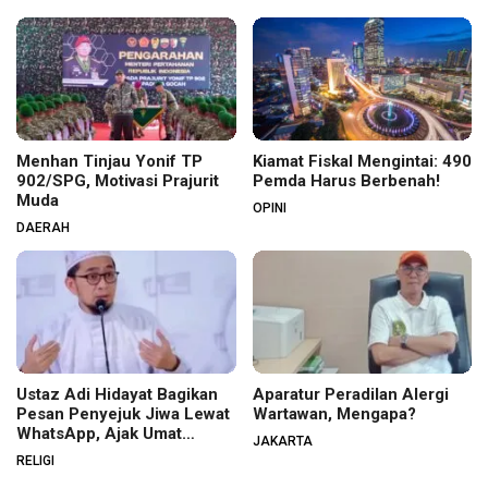
Menhan Tinjau Yonif TP
Kiamat Fiskal Mengintai: 490
902/SPG, Motivasi Prajurit
Pemda Harus Berbenah!
Muda
OPINI
DAERAH
Ustaz Adi Hidayat Bagikan
Aparatur Peradilan Alergi
Pesan Penyejuk Jiwa Lewat
Wartawan, Mengapa?
WhatsApp, Ajak Umat
JAKARTA
Menata Hati dan Iman
RELIGI