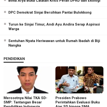
Bima Arya Buka Catatan Kritis Peran DPRD dan Ekologi
DPC Demokrat Sinjai Bersihkan Pantai Bulokkong
Turun ke Sinjai Timur, Andi Ayu Andira Serap Aspirasi
Warga
Sentuhan Nyata Heriwawan untuk Rumah Ibadah di Biji
Nangka
PENDIDIKAN
Merosotnya Nilai TKA SD-
Presiden Prabowo
SMP: Tantangan Besar
Perintahkan Evaluasi Buku
Pendidikan Indonesia
Ajar SD hingga SMA,