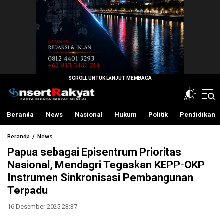
InsertRakyat.com
Fakta Bicara Rakyat Menilai
Beranda
News
Nasional
Hukum
Politik
Pendidikan
Beranda
News
Papua sebagai Episentrum Prioritas
Nasional, Mendagri Tegaskan KEPP-OKP
Instrumen Sinkronisasi Pembangunan
Terpadu
16 Desember 2025 23:37