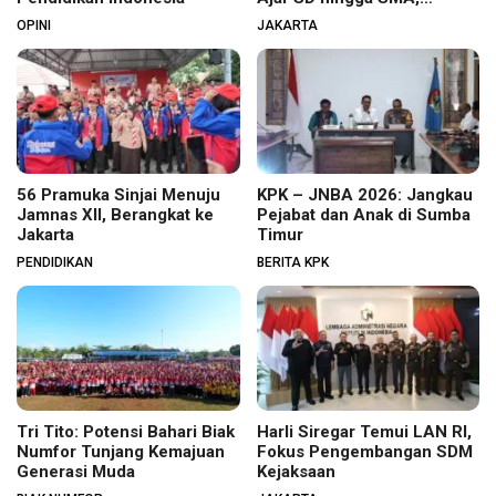
Budaya Membaca Digenjot
OPINI
JAKARTA
56 Pramuka Sinjai Menuju
KPK – JNBA 2026: Jangkau
Jamnas XII, Berangkat ke
Pejabat dan Anak di Sumba
Jakarta
Timur
PENDIDIKAN
BERITA KPK
Tri Tito: Potensi Bahari Biak
Harli Siregar Temui LAN RI,
Numfor Tunjang Kemajuan
Fokus Pengembangan SDM
Generasi Muda
Kejaksaan