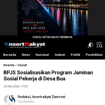
InsertRakyat.com
Fakta Bicara Rakyat Menilai
Beranda
News
Nasional
Hukum
Politik
Pendidikan
Beranda
Daerah
BPJS Sosialisasikan Program Jaminan
Sosial Pekerja di Desa Bua
25 Mei 2026 17:03
Redaksi
,
Insertrakyat Zamroni
Tim Redaksi