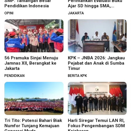
SMP: Tantangan Besar
Perintahkan Evaluasi Buku
Pendidikan Indonesia
Ajar SD hingga SMA,
Budaya Membaca Digenjot
OPINI
JAKARTA
56 Pramuka Sinjai Menuju
KPK – JNBA 2026: Jangkau
Jamnas XII, Berangkat ke
Pejabat dan Anak di Sumba
Jakarta
Timur
PENDIDIKAN
BERITA KPK
Tri Tito: Potensi Bahari Biak
Harli Siregar Temui LAN RI,
Numfor Tunjang Kemajuan
Fokus Pengembangan SDM
Generasi Muda
Kejaksaan