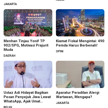
JAKARTA
Menhan Tinjau Yonif TP
Kiamat Fiskal Mengintai: 490
902/SPG, Motivasi Prajurit
Pemda Harus Berbenah!
Muda
OPINI
DAERAH
Ustaz Adi Hidayat Bagikan
Aparatur Peradilan Alergi
Pesan Penyejuk Jiwa Lewat
Wartawan, Mengapa?
WhatsApp, Ajak Umat
JAKARTA
Menata Hati dan Iman
RELIGI