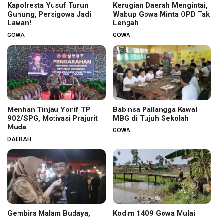
Kapolresta Yusuf Turun
Kerugian Daerah Mengintai,
Gunung, Persigowa Jadi
Wabup Gowa Minta OPD Tak
Lawan!
Lengah
GOWA
GOWA
Menhan Tinjau Yonif TP
Babinsa Pallangga Kawal
902/SPG, Motivasi Prajurit
MBG di Tujuh Sekolah
Muda
GOWA
DAERAH
Gembira Malam Budaya,
Kodim 1409 Gowa Mulai