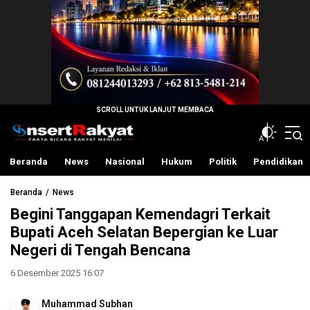
InsertRakyat.com
Fakta Bicara Rakyat Menilai
Beranda
News
Nasional
Hukum
Politik
Pendidikan
Beranda
News
Begini Tanggapan Kemendagri Terkait
Bupati Aceh Selatan Bepergian ke Luar
Negeri di Tengah Bencana
6 Desember 2025 16:07
Muhammad Subhan