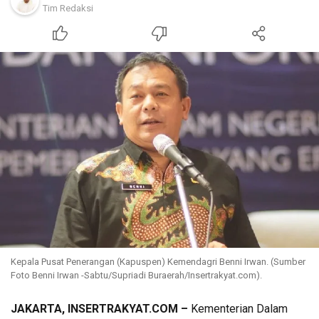
Tim Redaksi
Kepala Pusat Penerangan (Kapuspen) Kemendagri Benni Irwan. (Sumber
Foto Benni Irwan -Sabtu/Supriadi Buraerah/Insertrakyat.com).
JAKARTA, INSERTRAKYAT.COM –
Kementerian Dalam