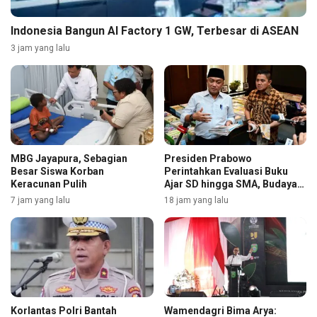
Indonesia Bangun AI Factory 1 GW, Terbesar di ASEAN
3 jam yang lalu
MBG Jayapura, Sebagian
Presiden Prabowo
Besar Siswa Korban
Perintahkan Evaluasi Buku
Keracunan Pulih
Ajar SD hingga SMA, Budaya
Membaca Digenjot
7 jam yang lalu
18 jam yang lalu
Korlantas Polri Bantah
Wamendagri Bima Arya: