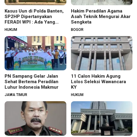
Kasus Uun di Polda Banten,
Hakim Peradilan Agama
SP2HP Dipertanyakan
Asah Teknik Mengurai Akar
FERADI WPI : Ada Yang
Sengketa
Tidak Beres?
HUKUM
BOGOR
PN Sampang Gelar Jalan
11 Calon Hakim Agung
Sehat Bertema Peradilan
Lolos Seleksi Wawancara
Luhur Indonesia Makmur
KY
JAWA TIMUR
HUKUM