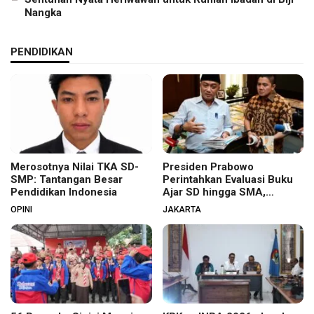
Nangka
PENDIDIKAN
Merosotnya Nilai TKA SD-
Presiden Prabowo
SMP: Tantangan Besar
Perintahkan Evaluasi Buku
Pendidikan Indonesia
Ajar SD hingga SMA,
Budaya Membaca Digenjot
OPINI
JAKARTA