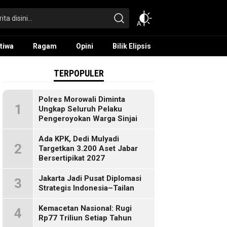
tiwa
Ragam
Opini
Bilik Elipsis
TERPOPULER
Polres Morowali Diminta
1
Ungkap Seluruh Pelaku
Pengeroyokan Warga Sinjai
Ada KPK, Dedi Mulyadi
2
Targetkan 3.200 Aset Jabar
Bersertipikat 2027
Jakarta Jadi Pusat Diplomasi
3
Strategis Indonesia–Tailan
Kemacetan Nasional: Rugi
4
Rp77 Triliun Setiap Tahun