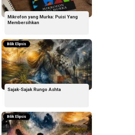
Mikrofon yang Murka: Puisi Yang
Membersihkan
Bilik Elipsis
Sajak-Sajak Rungo Ashta
Bilik Elipsis