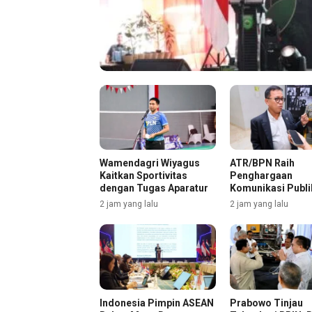
Wamendagri Wiyagus
ATR/BPN Raih
Kaitkan Sportivitas
Penghargaan
dengan Tugas Aparatur
Komunikasi Publi
The Iconomics
2 jam yang lalu
2 jam yang lalu
Indonesia Pimpin ASEAN
Prabowo Tinjau