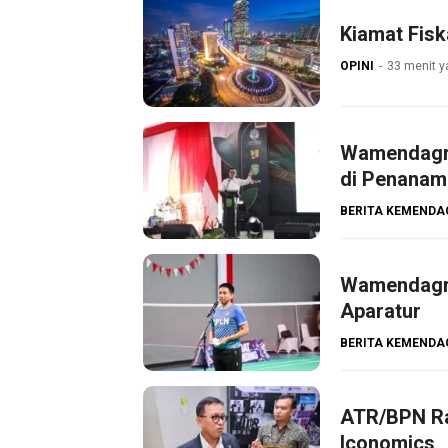
Kiamat Fisk
OPINI
33 menit y
Wamendagri
di Penanam
BERITA KEMENDA
Wamendagri
Aparatur
BERITA KEMENDA
ATR/BPN Ra
Iconomics