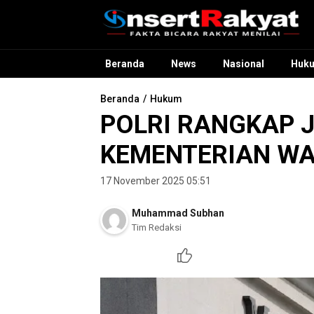
InsertRakyat.com
Fakta Bicara Rakyat Menilai
Beranda
News
Nasional
Huk
Beranda
Hukum
POLRI RANGKAP 
KEMENTERIAN WA
17 November 2025 05:51
Muhammad Subhan
Tim Redaksi