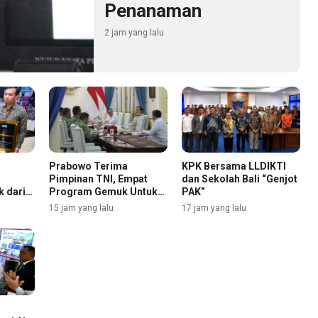
Penanaman
2 jam yang lalu
Prabowo Terima
KPK Bersama LLDIKTI
Pimpinan TNI, Empat
dan Sekolah Bali “Genjot
k dari
Program Gemuk Untuk
PAK”
Rakyat Dilaporkan
15 jam yang lalu
17 jam yang lalu
Selengkapnya