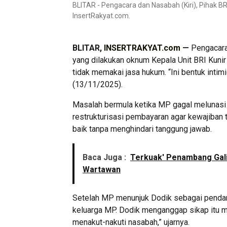
BLITAR - Pengacara dan Nasabah (Kiri), Pihak B
InsertRakyat.com.
BLITAR,
INSERTRAKYAT.com
—
Pengacara
yang dilakukan oknum Kepala Unit BRI Kunir
tidak memakai jasa hukum. “Ini bentuk intimi
(13/11/2025).
Masalah bermula ketika MP gagal melunasi k
restrukturisasi pembayaran agar kewajiban 
baik tanpa menghindari tanggung jawab.
Baca Juga :
Terkuak' Penambang Gali
Wartawan
Setelah MP menunjuk Dodik sebagai penda
keluarga MP. Dodik menganggap sikap itu me
menakut-nakuti nasabah,” ujarnya.