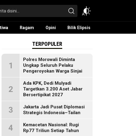
tiwa
Ragam
Opini
Bilik Elipsis
TERPOPULER
Polres Morowali Diminta
1
Ungkap Seluruh Pelaku
Pengeroyokan Warga Sinjai
Ada KPK, Dedi Mulyadi
2
Targetkan 3.200 Aset Jabar
Bersertipikat 2027
Jakarta Jadi Pusat Diplomasi
3
Strategis Indonesia–Tailan
Kemacetan Nasional: Rugi
4
Rp77 Triliun Setiap Tahun