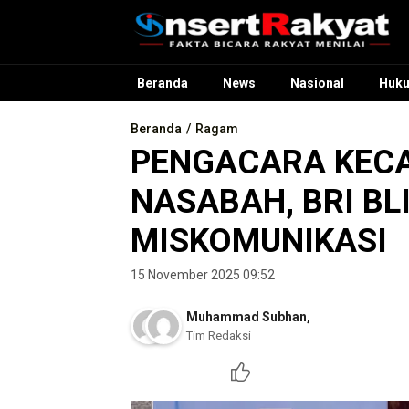
InsertRakyat.com
Fakta Bicara Rakyat Menilai
Beranda
News
Nasional
Huk
Beranda
Ragam
PENGACARA KECA
NASABAH, BRI BL
MISKOMUNIKASI
15 November 2025 09:52
Muhammad Subhan
,
Tim Redaksi