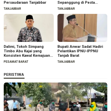
Persaudaraan Tanjabbar
Sepanggung di Pesta
Budaya Tanjabbar
TANJABBAR
TANJABBAR
Dalimi, Tokoh Simpang
Bupati Anwar Sadat Hadiri
Timbo Abu Kajai yang
Pelantikan IPNU-IPPNU
Konsisten Kawal Kemajuan
Tanjab Barat
Nagari
PESAMAT BARAT
TANJABBAR
PERISTIWA