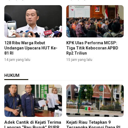
128 Ribu Warga Rebut
KPK Ulas Performa MCSP:
Undangan Upacara HUT Ke-
Tiga Titik Kebocoran APBD
81 RI
Rp2 Triliun
14 jam yang lalu
15 jam yang lalu
HUKUM
Adek Cantik di Kejati Terima
Kejati Riau Tetapkan 9
Laporan “Bau Busuk” PUPR
Tersangka Korupsi Dana PI