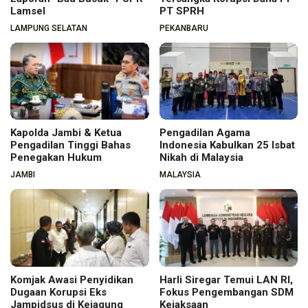
Lamsel
PT SPRH
LAMPUNG SELATAN
PEKANBARU
Kapolda Jambi & Ketua
Pengadilan Agama
Pengadilan Tinggi Bahas
Indonesia Kabulkan 25 Isbat
Penegakan Hukum
Nikah di Malaysia
JAMBI
MALAYSIA
Komjak Awasi Penyidikan
Harli Siregar Temui LAN RI,
Dugaan Korupsi Eks
Fokus Pengembangan SDM
Jampidsus di Kejagung
Kejaksaan