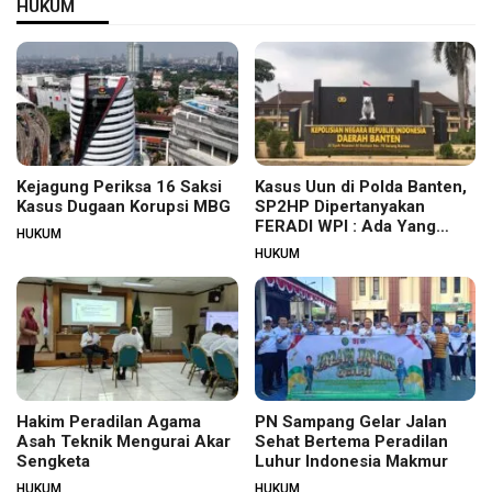
HUKUM
Kejagung Periksa 16 Saksi
Kasus Uun di Polda Banten,
Kasus Dugaan Korupsi MBG
SP2HP Dipertanyakan
FERADI WPI : Ada Yang
HUKUM
Tidak Beres?
HUKUM
Hakim Peradilan Agama
PN Sampang Gelar Jalan
Asah Teknik Mengurai Akar
Sehat Bertema Peradilan
Sengketa
Luhur Indonesia Makmur
HUKUM
HUKUM