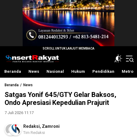
InsertRakyat.com
Fakta Bicara Rakyat Menilai
Beranda
News
Nasional
Hukum
Pendidikan
Metro
Beranda
News
Satgas Yonif 645/GTY Gelar Baksos,
Ondo Apresiasi Kepedulian Prajurit
7 Juli 2026 11:17
Redaksi
,
Zamroni
Tim Redaksi