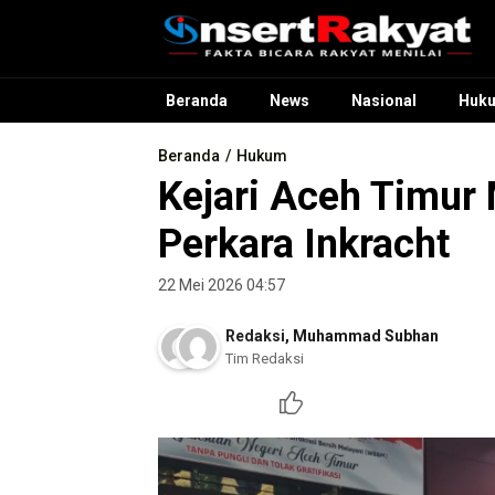
InsertRakyat.com
Fakta Bicara Rakyat Menilai
Beranda
News
Nasional
Huk
Beranda
Hukum
Kejari Aceh Timur
Perkara Inkracht
22 Mei 2026 04:57
Redaksi
,
Muhammad Subhan
Tim Redaksi