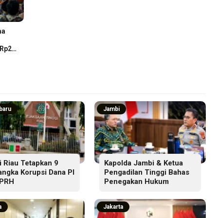
ma
 Rp2
baru
Jambi
i Riau Tetapkan 9
Kapolda Jambi & Ketua
angka Korupsi Dana PI
Pengadilan Tinggi Bahas
SPRH
Penegakan Hukum
a
Jakarta