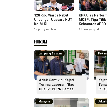
128 Ribu Warga Rebut
KPK Ulas Perfor
Undangan Upacara HUT
MCSP: Tiga Titik
Ke-81 RI
Kebocoran APBD
Triliun
14 jam yang lalu
15 jam yang lalu
HUKUM
Lampung Selatan
Pekan
Adek Cantik di Kejati
Kejat
Terima Laporan “Bau
Ters
Busuk” PUPR Lamsel
PT 
Malaysia
Jakart