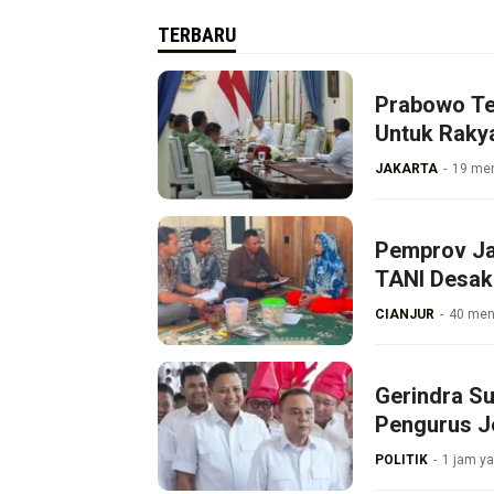
TERBARU
Prabowo Te
Untuk Raky
JAKARTA
19 men
Pemprov Ja
TANI Desak
CIANJUR
40 meni
Gerindra Su
Pengurus J
POLITIK
1 jam ya