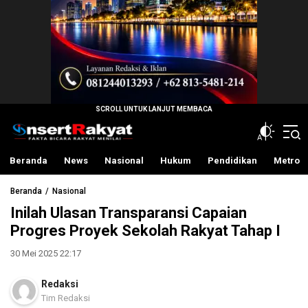
InsertRakyat.com
Fakta Bicara Rakyat Menilai
Beranda
News
Nasional
Hukum
Pendidikan
Metro
Beranda
Nasional
Inilah Ulasan Transparansi Capaian
Progres Proyek Sekolah Rakyat Tahap I
30 Mei 2025 22:17
Redaksi
Tim Redaksi