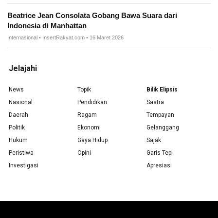
Beatrice Jean Consolata Gobang Bawa Suara dari
Indonesia di Manhattan
Internasional • InsertRakyat.com • 16 Maret 2026
Jelajahi
News
Topik
Bilik Elipsis
Nasional
Pendidikan
Sastra
Daerah
Ragam
Tempayan
Politik
Ekonomi
Gelanggang
Hukum
Gaya Hidup
Sajak
Peristiwa
Opini
Garis Tepi
Investigasi
Apresiasi