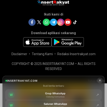
Ikuti kami di
Download aplikasi sekarang
Disclaimer
Tentang Kami
Redaksi Insertrakyat.com
COPYRIGHT © 2025 INSERTRAKYAT.COM – ALL RIGHTS
RESERVED
×
INSERTRAKYAT.COM
Tutup Iklan
Ikuti berita terbaru
Grup WhatsApp
↗
W
Gabung komunitas
Saluran WhatsApp
↗
W